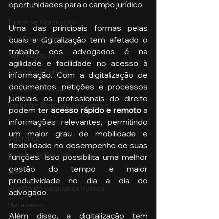
oportunidades para o campo jurídico.
Pecuária
Turma de Graduação
Uma das principais formas pelas 
Pós-Graduação
quais a digitalização tem afetado o 
trabalho dos advogados é na 
Administração
agilidade e facilidade no acesso à 
Segurança Publica
informação. Com a digitalização de 
documentos, petições e processos 
Gestão Comercial
judiciais, os profissionais do direito 
Banking e Mercado de Capitais
podem ter 
acesso rápido e remoto
 a 
informações relevantes, permitindo 
Pecuária de Corte
um maior grau de mobilidade e 
Liderança
flexibilidade no desempenho de suas 
Gestão de Pessoas
funções. Isso possibilita uma melhor 
gestão do tempo e maior 
MBA
produtividade no dia a dia do 
Gestão de Segurança Publica
advogado.
Metaverso
Além disso, a digitalização tem 