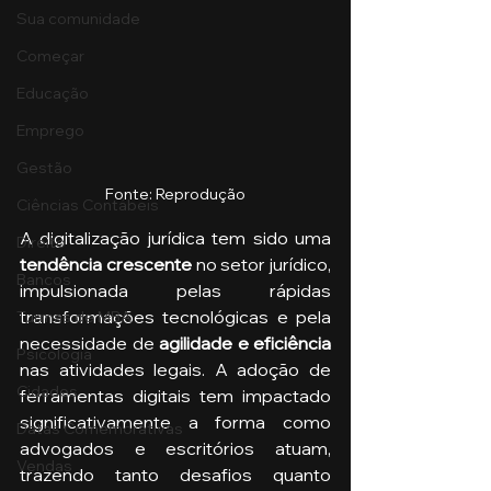
Sua comunidade
Começar
Educação
Emprego
Gestão
Fonte: Reprodução
Ciências Contábeis
A digitalização jurídica tem sido uma 
Direito
tendência crescente 
no setor jurídico, 
Bancos
impulsionada pelas rápidas 
transformações tecnológicas e pela 
Turmas de MBA
necessidade de 
agilidade e eficiência
Psicologia
nas atividades legais. A adoção de 
Cidades
ferramentas digitais tem impactado 
significativamente a forma como 
Datas Comemorativas
advogados e escritórios atuam, 
Vendas
trazendo tanto desafios quanto 