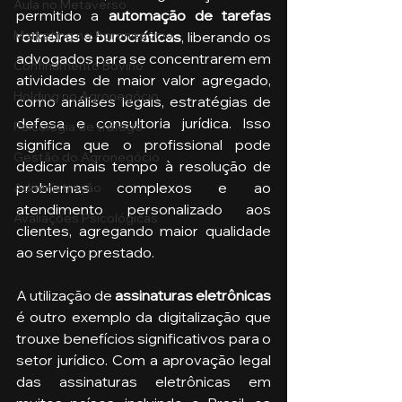
Aula no Metaverso
permitido a 
automação de tarefas 
Marketing no Agronegócio
rotineiras e burocráticas
, liberando os 
advogados para se concentrarem em 
Confinamento Bovino
atividades de maior valor agregado, 
Holding no Agronegócio
como análises legais, estratégias de 
defesa e consultoria jurídica. Isso 
Psicologia de tráfego
significa que o profissional pode 
Gestão do Agronegócio
dedicar mais tempo à resolução de 
problemas complexos e ao 
Administração
atendimento personalizado aos 
Avaliações Psicológicas
clientes, agregando maior qualidade 
ao serviço prestado.
A utilização de
 assinaturas eletrônicas 
é outro exemplo da digitalização que 
trouxe benefícios significativos para o 
setor jurídico. Com a aprovação legal 
das assinaturas eletrônicas em 