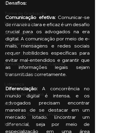
Desafios:
Pecuária
Turma de Graduação
Comunicação efetiva: 
Comunicar-se 
Pós-Graduação
de maneira clara e eficaz é um desafio 
crucial para os advogados na era 
Administração
digital. A comunicação por meio de e-
Segurança Publica
mails, mensagens e redes sociais 
requer habilidades específicas para 
Gestão Comercial
evitar mal-entendidos e garantir que 
Banking e Mercado de Capitais
as informações legais sejam 
transmitidas corretamente.
Pecuária de Corte
Liderança
Diferenciação: 
A concorrência no 
Gestão de Pessoas
mundo digital é intensa, e os 
advogados precisam encontrar 
MBA
maneiras de se destacar em um 
Gestão de Segurança Publica
mercado lotado. Encontrar um 
diferencial, seja por meio de 
Metaverso
especialização em uma área 