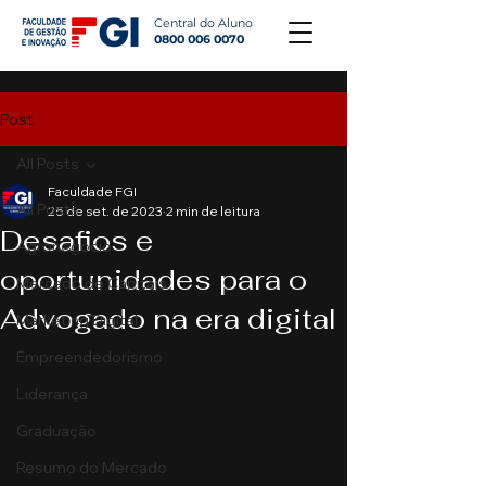
Central do Aluno
0800 006 0070
Post
All Posts
Faculdade FGI
All Posts
25 de set. de 2023
2 min de leitura
Desafios e
Agronegócio
oportunidades para o
Mercado de Capitais
Advogado na era digital
Marketing Digital
Empreendedorismo
Liderança
Graduação
Resumo do Mercado