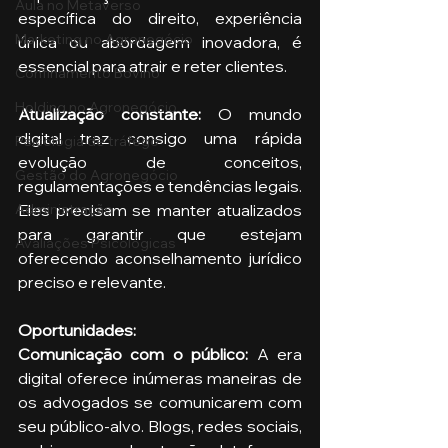
Aula no Metaverso
específica do direito, experiência 
Marketing no Agronegócio
única ou abordagem inovadora, é 
essencial para atrair e reter clientes.
Confinamento Bovino
Holding no Agronegócio
Atualização constante: 
O mundo 
digital traz consigo uma rápida 
Psicologia de tráfego
evolução de conceitos, 
Gestão do Agronegócio
regulamentações e tendências legais. 
Eles precisam se manter atualizados 
Administração
para garantir que estejam 
Avaliações Psicológicas
oferecendo aconselhamento jurídico 
preciso e relevante.
Oportunidades:
Comunicação com o público: 
A era 
digital oferece inúmeras maneiras de 
os advogados se comunicarem com 
seu público-alvo. Blogs, redes sociais, 