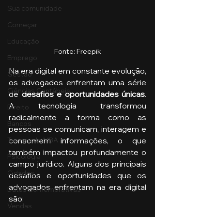
Sua comunidade
Começar
Educação
Fonte: Freepik
Emprego
Na era digital em constante evolução, 
Gestão
os advogados enfrentam uma série 
Ciências Contábeis
de 
desafios e oportunidades únicas
. 
A tecnologia transformou 
Direito
radicalmente a forma como as 
Bancos
pessoas se comunicam, interagem e 
consomem informações, o que 
Turmas de MBA
também impactou profundamente o 
Psicologia
campo jurídico. Alguns dos principais 
Cidades
desafios e oportunidades que os 
advogados enfrentam na era digital 
Datas Comemorativas
são:
Vendas