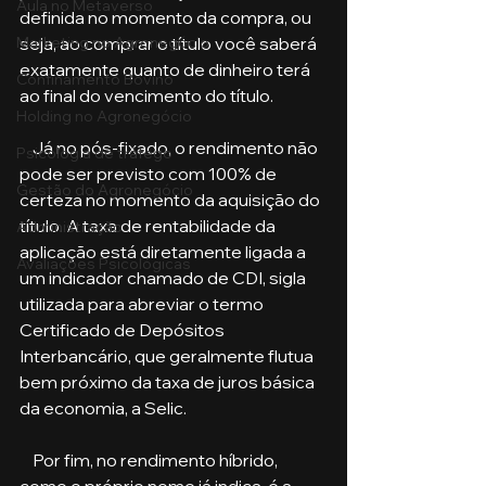
Aula no Metaverso
definida no momento da compra, ou 
seja, ao comprar o título você saberá 
Marketing no Agronegócio
exatamente quanto de dinheiro terá 
Confinamento Bovino
ao final do vencimento do título. 
Holding no Agronegócio
    Já no pós-fixado, o rendimento não 
Psicologia de tráfego
pode ser previsto com 100% de 
Gestão do Agronegócio
certeza no momento da aquisição do 
título. A taxa de rentabilidade da 
Administração
aplicação está diretamente ligada a 
Avaliações Psicológicas
um indicador chamado de CDI, sigla 
utilizada para abreviar o termo 
Certificado de Depósitos 
Interbancário, que geralmente flutua 
bem próximo da taxa de juros básica 
da economia, a Selic. 
    Por fim, no rendimento híbrido, 
como o próprio nome já indica, é a 