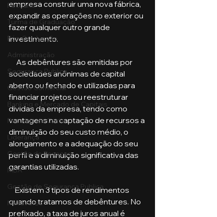
empresa construir uma nova fábrica, 
Pecuária
expandir as operações no exterior ou 
Turma de Graduação
fazer qualquer outro grande 
investimento.
Pós-Graduação
Administração
     As debêntures são emitidas por 
Segurança Publica
sociedades anônimas de capital 
aberto ou fechado e utilizadas para 
Gestão Comercial
financiar projetos ou reestruturar 
Banking e Mercado de Capitais
dívidas da empresa, tendo como 
vantagens na captação de recursos a 
Pecuária de Corte
diminuição do seu custo médio, o 
Liderança
alongamento e a adequação do seu 
Gestão de Pessoas
perfil e a diminuição significativa das 
garantias utilizadas.
MBA
Gestão de Segurança Publica
    Existem 3 tipos de rendimentos 
quando tratamos de debêntures. No 
Metaverso
prefixado, a taxa de juros anual é 