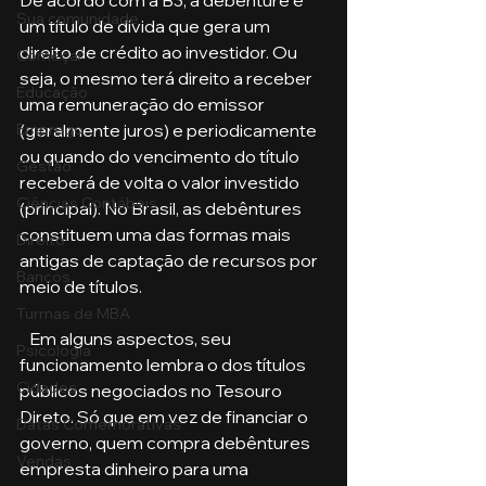
Sua comunidade
um título de dívida que gera um 
direito de crédito ao investidor. Ou 
Começar
seja, o mesmo terá direito a receber 
Educação
uma remuneração do emissor 
(geralmente juros) e periodicamente 
Emprego
ou quando do vencimento do título 
Gestão
receberá de volta o valor investido 
Ciências Contábeis
(principal). No Brasil, as debêntures 
constituem uma das formas mais 
Direito
antigas de captação de recursos por 
Bancos
meio de títulos.
Turmas de MBA
   Em alguns aspectos, seu 
Psicologia
funcionamento lembra o dos títulos 
Cidades
públicos negociados no Tesouro 
Direto. Só que em vez de financiar o 
Datas Comemorativas
governo, quem compra debêntures 
Vendas
empresta dinheiro para uma 