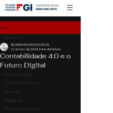
Central do Aluno
0800 006 0070
Post
All Posts
BLANDON DIAS DA SILVA
All Posts
22 de nov. de 2024
2 min de leitura
Contabilidade 4.0 e o
Agronegócio
Futuro Digital
Mercado de Capitais
Marketing Digital
Empreendedorismo
Liderança
Graduação
Resumo do Mercado