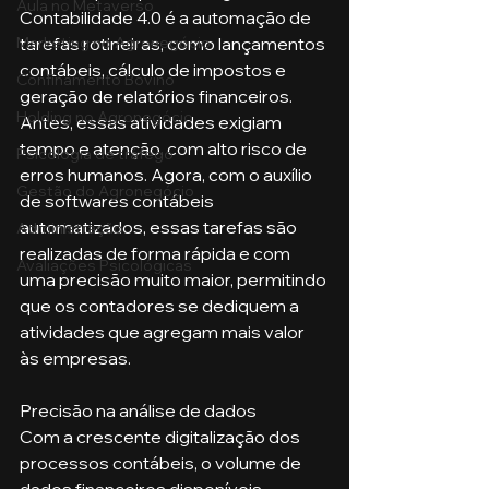
Aula no Metaverso
Contabilidade 4.0 é a automação de 
tarefas rotineiras, como lançamentos 
Marketing no Agronegócio
contábeis, cálculo de impostos e 
Confinamento Bovino
geração de relatórios financeiros. 
Holding no Agronegócio
Antes, essas atividades exigiam 
tempo e atenção, com alto risco de 
Psicologia de tráfego
erros humanos. Agora, com o auxílio 
Gestão do Agronegócio
de softwares contábeis 
automatizados, essas tarefas são 
Administração
realizadas de forma rápida e com 
Avaliações Psicológicas
uma precisão muito maior, permitindo 
que os contadores se dediquem a 
atividades que agregam mais valor 
às empresas.
Precisão na análise de dados
Com a crescente digitalização dos 
processos contábeis, o volume de 
dados financeiros disponíveis 