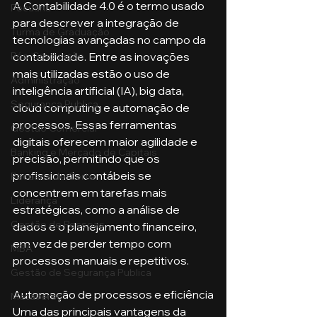
A Contabilidade 4.0 é o termo usado 
Pecuária
para descrever a integração de 
Turma de Graduação
tecnologias avançadas no campo da 
contabilidade. Entre as inovações 
Pós-Graduação
mais utilizadas estão o uso de 
Administração
inteligência artificial (IA), big data, 
Segurança Publica
cloud computing e automação de 
processos. Essas ferramentas 
Gestão Comercial
digitais oferecem maior agilidade e 
Banking e Mercado de Capitais
precisão, permitindo que os 
profissionais contábeis se 
Pecuária de Corte
concentrem em tarefas mais 
Liderança
estratégicas, como a análise de 
Gestão de Pessoas
dados e o planejamento financeiro, 
em vez de perder tempo com 
MBA
processos manuais e repetitivos.
Gestão de Segurança Publica
Automação de processos e eficiência
Metaverso
Uma das principais vantagens da 