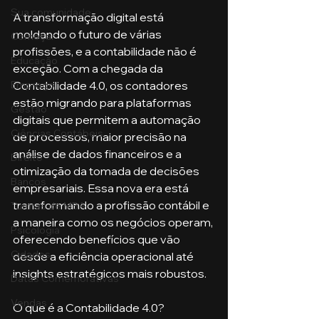
Sua comunidade
A transformação digital está 
moldando o futuro de várias 
Começar
profissões, e a contabilidade não é 
Educação
exceção. Com a chegada da 
Contabilidade 4.0, os contadores 
Emprego
estão migrando para plataformas 
Gestão
digitais que permitem a automação 
Ciências Contábeis
de processos, maior precisão na 
análise de dados financeiros e a 
Direito
otimização da tomada de decisões 
Bancos
empresariais. Essa nova era está 
transformando a profissão contábil e 
Turmas de MBA
a maneira como os negócios operam, 
Psicologia
oferecendo benefícios que vão 
Cidades
desde a eficiência operacional até 
insights estratégicos mais robustos.
Datas Comemorativas
Vendas
O que é a Contabilidade 4.0?