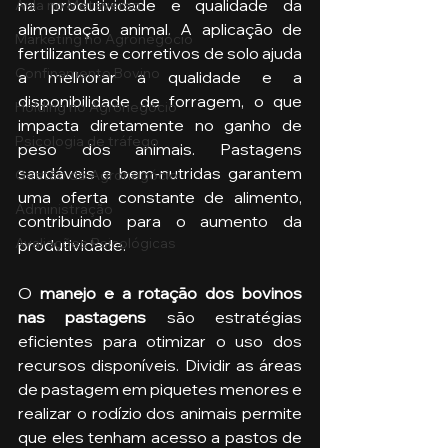
na produtividade e qualidade da 
Aula no Metaverso
alimentação animal. A aplicação de 
Marketing no Agronegócio
fertilizantes e corretivos de solo ajuda 
Confinamento Bovino
a melhorar a qualidade e a 
disponibilidade de forragem, o que 
Holding no Agronegócio
impacta diretamente no ganho de 
Psicologia de tráfego
peso dos animais. Pastagens 
saudáveis e bem-nutridas garantem 
Gestão do Agronegócio
uma oferta constante de alimento, 
Administração
contribuindo para o aumento da 
Avaliações Psicológicas
produtividade.
O 
manejo e a rotação dos bovinos 
nas pastagens
 são estratégias 
eficientes para otimizar o uso dos 
recursos disponíveis. Dividir as áreas 
de pastagem em piquetes menores e 
realizar o rodízio dos animais permite 
que eles tenham acesso a pastos de 