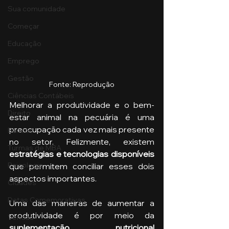
Sua comunidade
Começar
Educação
Emprego
Gestão
Fonte: Reprodução
Ciências Contábeis
Melhorar a produtividade e o bem-
Direito
estar animal na pecuária é uma 
preocupação cada vez mais presente 
Bancos
no setor. Felizmente, existem 
Turmas de MBA
estratégias e tecnologias disponíveis
Psicologia
que permitem conciliar esses dois 
aspectos importantes.
Cidades
Datas Comemorativas
Uma das maneiras de aumentar a 
produtividade é por meio da 
Vendas
suplementação nutricional 