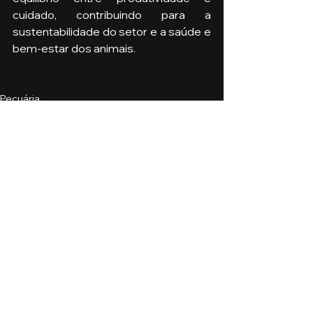
cuidado, contribuindo para a 
sustentabilidade do setor e a saúde e 
bem-estar dos animais.
Pecuária
Ver tudo
Posts recentes