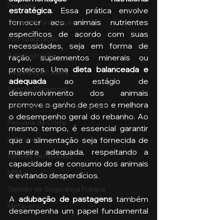
Pecuária
estratégica
. Essa prática envolve 
fornecer aos animais nutrientes 
Turma de Graduação
específicos de acordo com suas 
Pós-Graduação
necessidades, seja em forma de 
Administração
ração, suplementos minerais ou 
proteicos. Uma 
dieta balanceada e 
Segurança Publica
adequada
 ao estágio de 
Gestão Comercial
desenvolvimento dos animais 
promove o ganho de peso e melhora 
Banking e Mercado de Capitais
o desempenho geral do rebanho. Ao 
Pecuária de Corte
mesmo tempo, é essencial garantir 
Liderança
que a alimentação seja fornecida de 
maneira adequada, respeitando a 
Gestão de Pessoas
capacidade de consumo dos animais 
MBA
e evitando desperdícios.
Gestão de Segurança Publica
A 
adubação de pastagens 
também 
Metaverso
desempenha um papel fundamental 