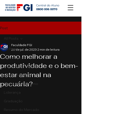
Central do Aluno
0800 006 0070
Post
All Posts
Faculdade FGI
All Posts
20 de jul. de 2023
2 min de leitura
Como melhorar a
Agronegócio
produtividade e o bem-
Mercado de Capitais
estar animal na
Marketing Digital
pecuária?
Empreendedorismo
Liderança
Graduação
Resumo do Mercado