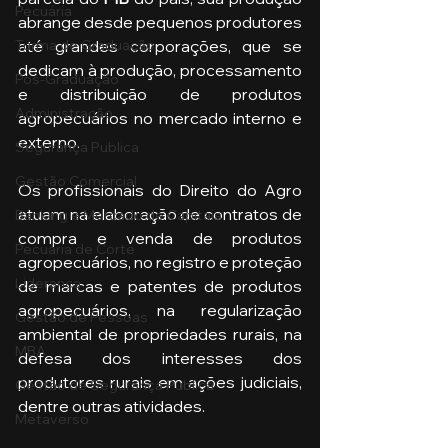
Pecuária
abrange desde pequenos produtores 
até grandes corporações, que se 
Turma de Graduação
dedicam à produção, processamento 
Pós-Graduação
e distribuição de produtos 
Administração
agropecuários no mercado interno e 
externo. 
Segurança Publica
Gestão Comercial
Os profissionais do Direito do Agro 
atuam na elaboração de contratos de 
Banking e Mercado de Capitais
compra e venda de produtos 
Pecuária de Corte
agropecuários, no registro e proteção 
Liderança
de marcas e patentes de produtos 
agropecuários, na regularização 
Gestão de Pessoas
ambiental de propriedades rurais, na 
MBA
defesa dos interesses dos 
produtores rurais em ações judiciais, 
Gestão de Segurança Publica
dentre outras atividades.
Metaverso