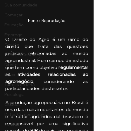
Sua comunidade
Começar
Fonte: Reprodução
Educação
Emprego
O Direito do Agro é um ramo do 
Gestão
direito que trata das questões 
jurídicas relacionadas ao mundo 
Ciências Contábeis
agroindustrial. É um campo de estudo 
Direito
que tem como objetivo
 regulamentar 
as atividades relacionadas ao 
Bancos
agronegócio
, considerando as 
Turmas de MBA
particularidades deste setor.
Psicologia
A produção agropecuária no Brasil é 
Cidades
uma das mais importantes do mundo 
Datas Comemorativas
e o setor agroindustrial brasileiro é 
responsável por uma significativa 
Vendas
parcela do 
PIB 
do país, sua produção 