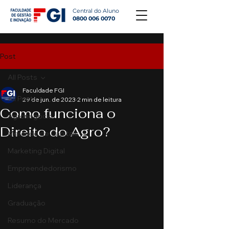
Central do Aluno
0800 006 0070
Post
All Posts
Faculdade FGI
All Posts
29 de jun. de 2023
2 min de leitura
Como funciona o
Agronegócio
Direito do Agro?
Mercado de Capitais
Marketing Digital
Empreendedorismo
Liderança
Graduação
Resumo do Mercado