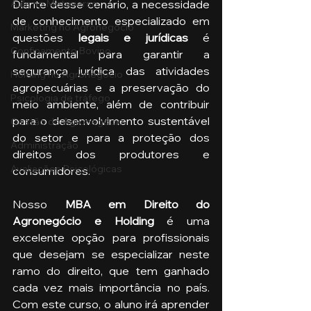
Diante desse cenário, a necessidade 
Aula no Metaverso
de conhecimento especializado em 
Marketing no Agronegócio
questões 
legais e jurídicas
 é 
Confinamento Bovino
fundamental para garantir a 
segurança jurídica das atividades 
Holding no Agronegócio
agropecuárias e a preservação do 
Psicologia de tráfego
meio ambiente, além de contribuir 
para o desenvolvimento sustentável 
Gestão do Agronegócio
do setor e para a proteção dos 
Administração
direitos dos produtores e 
Avaliações Psicológicas
consumidores.
Nosso 
MBA em Direito do 
Agronegócio e Holding
 é uma 
excelente opção para profissionais 
que desejam se especializar neste 
ramo do direito, que tem ganhado 
cada vez mais importância no país. 
Com este curso, o aluno irá aprender 