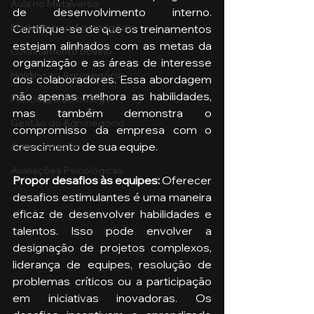
Aula no Metaverso
de desenvolvimento interno. 
Marketing no Agronegócio
Certifique-se de que os treinamentos 
estejam alinhados com as metas da 
Confinamento Bovino
organização e as áreas de interesse 
Holding no Agronegócio
dos colaboradores. Essa abordagem 
não apenas melhora as habilidades, 
Psicologia de tráfego
mas também demonstra o 
Gestão do Agronegócio
compromisso da empresa com o 
crescimento de sua equipe.
Administração
Avaliações Psicológicas
Propor desafios às equipes: 
Oferecer 
desafios estimulantes é uma maneira 
eficaz de desenvolver habilidades e 
talentos. Isso pode envolver a 
designação de projetos complexos, 
liderança de equipes, resolução de 
problemas críticos ou a participação 
em iniciativas inovadoras. Os 