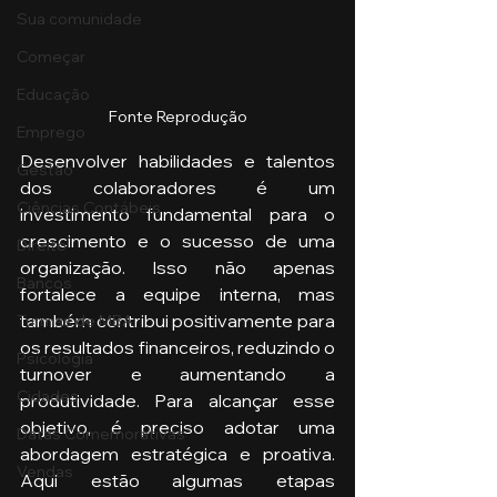
Sua comunidade
Começar
Educação
Fonte Reprodução
Emprego
Desenvolver habilidades e talentos 
Gestão
dos colaboradores é um 
Ciências Contábeis
investimento fundamental para o 
crescimento e o sucesso de uma 
Direito
organização. Isso não apenas 
Bancos
fortalece a equipe interna, mas 
também contribui positivamente para 
Turmas de MBA
os resultados financeiros, reduzindo o 
Psicologia
turnover e aumentando a 
Cidades
produtividade. Para alcançar esse 
objetivo, é preciso adotar uma 
Datas Comemorativas
abordagem estratégica e proativa. 
Vendas
Aqui estão algumas etapas 