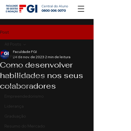
Central do Aluno
0800 006 0070
Post
All Posts
Faculdade FGI
All Posts
24 de nov. de 2023
2 min de leitura
Como desenvolver
Agronegócio
habilidades nos seus
Mercado de Capitais
colaboradores
Marketing Digital
Empreendedorismo
Liderança
Graduação
Resumo do Mercado