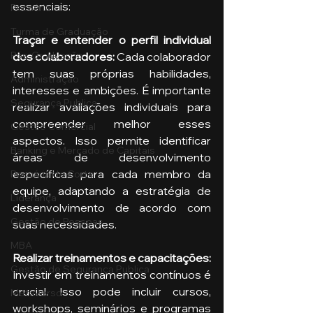
essenciais:
Pecuária
Turma de Graduação
Traçar e entender o perfil individual 
Pós-Graduação
dos colaboradores: 
Cada colaborador 
tem suas próprias habilidades, 
Administração
interesses e ambições. É importante 
Segurança Publica
realizar avaliações individuais para 
compreender melhor esses 
Gestão Comercial
aspectos. Isso permite identificar 
Banking e Mercado de Capitais
áreas de desenvolvimento 
específicas para cada membro da 
Pecuária de Corte
equipe, adaptando a estratégia de 
Liderança
desenvolvimento de acordo com 
Gestão de Pessoas
suas necessidades.
MBA
Realizar treinamentos e capacitações:
Gestão de Segurança Publica
Investir em treinamentos contínuos é 
crucial. Isso pode incluir cursos, 
Metaverso
workshops, seminários e programas 