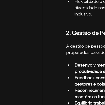
Flexibilidade e 
diversidade na
inclusivo.
2. Gestão de P
A gestão de pessoa
preparados para de
Desenvolviment
produtividade e
Feedback const
gestores e col
Reconhecimento
mantém os func
Equilíbrio trab