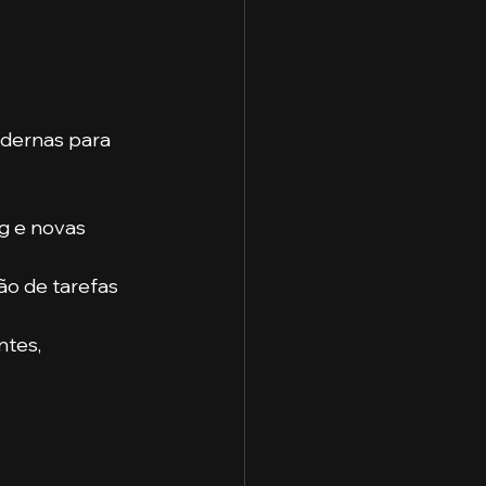
odernas para 
g e novas 
o de tarefas 
ntes, 