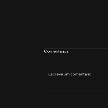
Comentários
Escreva um comentário
A importância das
ferramentas de
Inteligência Artificial na
vida acadêmica: por que