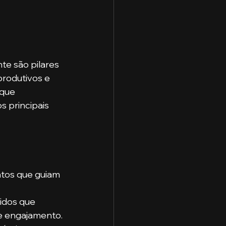
te são pilares 
rodutivos e 
que 
 principais 
ntos que guiam 
idos que 
e engajamento.