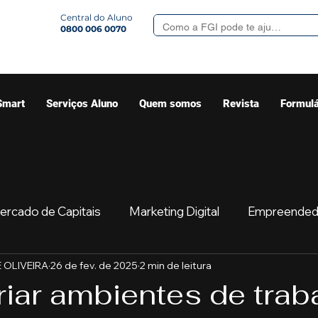
Central do Aluno
0800 006 0070
Smart
Serviços Aluno
Quem somos
Revista
Formulá
ercado de Capitais
Marketing Digital
Empreended
 OLIVEIRA
26 de fev. de 2025
2 min de leitura
Mercado
Sua comunidade
Começar
Educaç
iar ambientes de trab