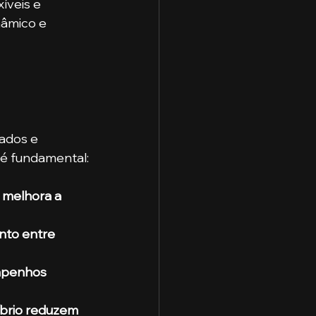
íveis e 
âmico e 
ados e 
 é fundamental:
 melhora a 
nto entre 
mpenhos 
íbrio reduzem 