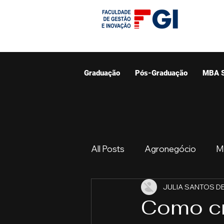
Graduação
Pós-Graduação
MBA 
All Posts
Agronegócio
M
JULIA SANTOS DE
Graduação
Resumo do 
Como cr