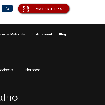
MATRICULE-SE
rio de Matrícula
Institucional
Blog
orismo
Liderança
ão
Emprego
alho