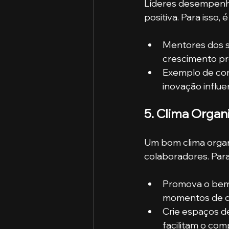
Líderes desempenha
positiva. Para isso, 
Mentores dos se
crescimento pr
Exemplo de co
inovação influ
5. Clima Organ
Um bom clima organ
colaboradores. Para
Promova o bem-e
momentos de d
Crie espaços d
facilitam o com