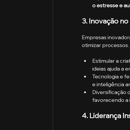
o estresse e a
3. Inovação no
Empresas inovadoras
otimizar processos.
Estimular a cri
ideias ajuda a 
Tecnologia e f
e inteligência a
Diversificação 
favorecendo a 
4. Liderança I