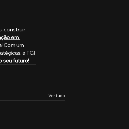
 construir 
ação em 
ta! Com um 
tégicas, a FGI 
 seu futuro!
Ver tudo