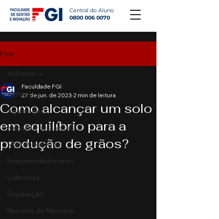
Central do Aluno
0800 006 0070
Post
All Posts
Faculdade FGI
All Posts
27 de jun. de 2023
2 min de leitura
Como alcançar um solo
Agronegócio
em equilíbrio para a
Mercado de Capitais
produção de grãos?
Marketing Digital
Empreendedorismo
Liderança
Graduação
Resumo do Mercado