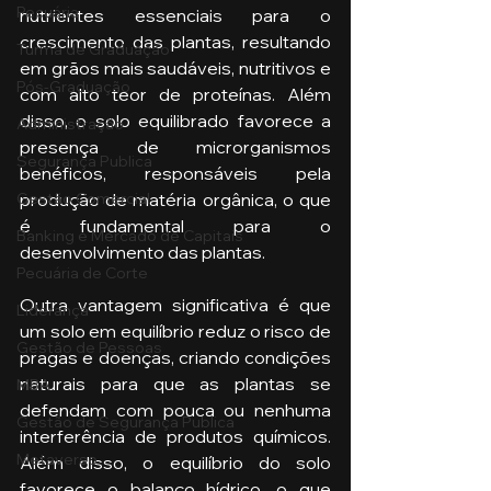
Pecuária
nutrientes essenciais para o 
crescimento das plantas, resultando 
Turma de Graduação
em grãos mais saudáveis, nutritivos e 
Pós-Graduação
com alto teor de proteínas. Além 
disso, o solo equilibrado favorece a 
Administração
presença de microrganismos 
Segurança Publica
benéficos, responsáveis pela 
produção de matéria orgânica, o que 
Gestão Comercial
é fundamental para o 
Banking e Mercado de Capitais
desenvolvimento das plantas.
Pecuária de Corte
Outra vantagem significativa é que 
Liderança
um solo em equilíbrio reduz o risco de 
Gestão de Pessoas
pragas e doenças, criando condições 
naturais para que as plantas se 
MBA
defendam com pouca ou nenhuma 
Gestão de Segurança Publica
interferência de produtos químicos. 
Metaverso
Além disso, o equilíbrio do solo 
favorece o balanço hídrico, o que 