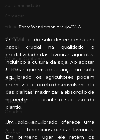
Sua comunidade
Começar
Educação
Foto: Wenderson Araujo/CNA
Emprego
O equilíbrio do solo desempenha um 
papel crucial na qualidade e 
Gestão
produtividade das lavouras agrícolas, 
Ciências Contábeis
incluindo a cultura da soja. Ao adotar 
técnicas que visam alcançar um solo 
Direito
equilibrado, os agricultores podem 
Bancos
promover o correto desenvolvimento 
Turmas de MBA
das plantas, maximizar a absorção de 
nutrientes e garantir o sucesso do 
Psicologia
plantio.
Cidades
Um solo equilibrado oferece uma 
Datas Comemorativas
série de benefícios para as lavouras. 
Vendas
Em primeiro lugar, ele retém os 