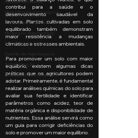
Aula no Metaverso
contribui para a saúde e o 
Marketing no Agronegócio
desenvolvimento saudável da 
lavoura. Plantas cultivadas em solo 
Confinamento Bovino
equilibrado também demonstram 
Holding no Agronegócio
maior resistência a mudanças 
climáticas e estresses ambientais.
Psicologia de tráfego
Gestão do Agronegócio
Para promover um solo com maior 
Administração
equilíbrio, existem algumas dicas 
práticas que os agricultores podem 
Avaliações Psicológicas
adotar. Primeiramente, é fundamental 
realizar análises químicas do solo para 
avaliar sua fertilidade e identificar 
parâmetros como acidez, teor de 
matéria orgânica e disponibilidade de 
nutrientes. Essa análise servirá como 
um guia para corrigir deficiências do 
solo e promover um maior equilíbrio.