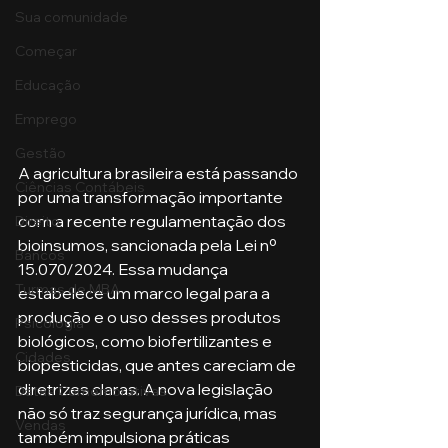
Sua comunidade
Começar
Educação
Emprego
Gestão
A agricultura brasileira está passando 
Ciências Contábeis
por uma transformação importante 
com a recente regulamentação dos 
Direito
bioinsumos, sancionada pela Lei nº 
Bancos
15.070/2024. Essa mudança 
Turmas de MBA
estabelece um marco legal para a 
produção e o uso desses produtos 
Psicologia
biológicos, como biofertilizantes e 
Cidades
biopesticidas, que antes careciam de 
diretrizes claras. A nova legislação 
Datas Comemorativas
não só traz segurança jurídica, mas 
Vendas
também impulsiona práticas 