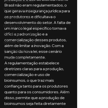
Aula no Metaverso
Brasil não eram regulamentados, o 
Marketing no Agronegócio
que gerava insegurança jurídica para 
os produtores e dificultava o 
Confinamento Bovino
desenvolvimento do setor. A falta de 
Holding no Agronegócio
um marco legal específico tornava 
difícil a padronização e a 
Psicologia de tráfego
comercialização desses produtos, 
Gestão do Agronegócio
além de limitar a inovação. Com a 
Administração
sanção da nova lei, esse cenário 
muda completamente.
Avaliações Psicológicas
A regulamentação estabelece 
diretrizes claras para a produção, 
comercialização e uso de 
bioinsumos, o que traz mais 
confiança tanto para os produtores 
quanto para os consumidores. Além 
disso, permite que a produção de 
bioinsumos seja feita diretamente 