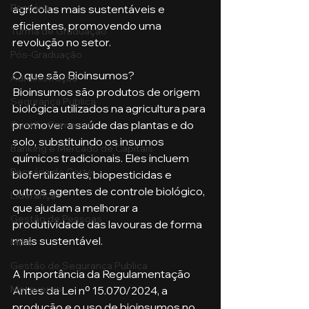
Pecuária
agrícolas mais sustentáveis e 
eficientes, promovendo uma 
Turma de Graduação
revolução no setor.
Pós-Graduação
O que são Bioinsumos?
Administração
Bioinsumos são produtos de origem 
Segurança Publica
biológica utilizados na agricultura para 
promover a saúde das plantas e do 
Gestão Comercial
solo, substituindo os insumos 
Banking e Mercado de Capitais
químicos tradicionais. Eles incluem 
Pecuária de Corte
biofertilizantes, biopesticidas e 
outros agentes de controle biológico, 
Liderança
que ajudam a melhorar a 
Gestão de Pessoas
produtividade das lavouras de forma 
mais sustentável.
MBA
Gestão de Segurança Publica
A Importância da Regulamentação
Metaverso
Antes da Lei nº 15.070/2024, a 
produção e o uso de bioinsumos no 