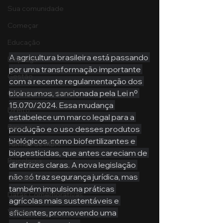
Sua comunidade
Começar
Educação
A agricultura brasileira está passando 
Emprego
por uma transformação importante 
Gestão
com a recente regulamentação dos 
bioinsumos, sancionada pela Lei nº 
Ciências Contábeis
15.070/2024. Essa mudança 
Direito
estabelece um marco legal para a 
Bancos
produção e o uso desses produtos 
biológicos, como biofertilizantes e 
Turmas de MBA
biopesticidas, que antes careciam de 
Psicologia
diretrizes claras. A nova legislação 
não só traz segurança jurídica, mas 
Cidades
também impulsiona práticas 
Datas Comemorativas
agrícolas mais sustentáveis e 
Vendas
eficientes, promovendo uma 