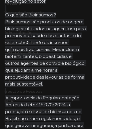
revolução no setor.
Pecuária
Turma de Graduação
O que são Bioinsumos?
Bioinsumos são produtos de origem 
Pós-Graduação
biológica utilizados na agricultura para 
Administração
promover a saúde das plantas e do 
solo, substituindo os insumos 
Segurança Publica
químicos tradicionais. Eles incluem 
Gestão Comercial
biofertilizantes, biopesticidas e 
Banking e Mercado de Capitais
outros agentes de controle biológico, 
que ajudam a melhorar a 
Pecuária de Corte
produtividade das lavouras de forma 
Liderança
mais sustentável.
Gestão de Pessoas
A Importância da Regulamentação
MBA
Antes da Lei nº 15.070/2024, a 
Gestão de Segurança Publica
produção e o uso de bioinsumos no 
Brasil não eram regulamentados, o 
Metaverso
que gerava insegurança jurídica para 