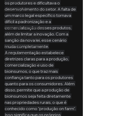
Aula no Metaverso
os produtores e dificultava o 
desenvolvimento do setor. A falta de 
Marketing no Agronegócio
um marco legal específico tornava 
Confinamento Bovino
difícil a padronização e a 
comercialização desses produtos, 
Holding no Agronegócio
além de limitar a inovação. Com a 
Psicologia de tráfego
sanção da nova lei, esse cenário 
Gestão do Agronegócio
muda completamente.
A regulamentação estabelece 
Administração
diretrizes claras para a produção, 
Avaliações Psicológicas
comercialização e uso de 
bioinsumos, o que traz mais 
confiança tanto para os produtores 
quanto para os consumidores. Além 
disso, permite que a produção de 
bioinsumos seja feita diretamente 
nas propriedades rurais, o que é 
conhecido como "produção on farm". 
Isso significa que os próprios 