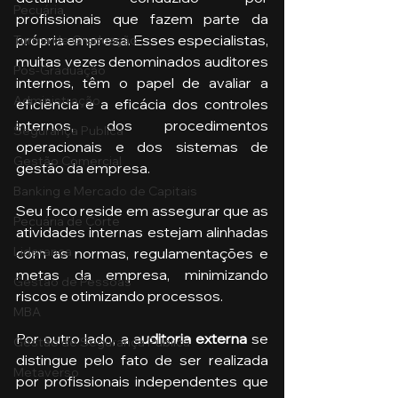
Pecuária
profissionais que fazem parte da 
própria empresa. Esses especialistas, 
Turma de Graduação
muitas vezes denominados auditores 
Pós-Graduação
internos, têm o papel de avaliar a 
Administração
eficiência e a eficácia dos controles 
internos, dos procedimentos 
Segurança Publica
operacionais e dos sistemas de 
Gestão Comercial
gestão da empresa.
Banking e Mercado de Capitais
Seu foco reside em assegurar que as 
Pecuária de Corte
atividades internas estejam alinhadas 
Liderança
com as normas, regulamentações e 
metas da empresa, minimizando 
Gestão de Pessoas
riscos e otimizando processos.
MBA
Por outro lado, a a
uditoria externa 
se 
Gestão de Segurança Publica
distingue pelo fato de ser realizada 
Metaverso
por profissionais independentes que 