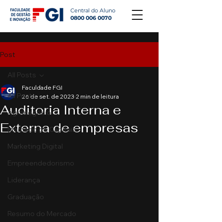
Central do Aluno
0800 006 0070
Post
All Posts
Faculdade FGI
All Posts
26 de set. de 2023
2 min de leitura
Auditoria Interna e
Agronegócio
Externa de empresas
Mercado de Capitais
Marketing Digital
Empreendedorismo
Liderança
Graduação
Resumo do Mercado