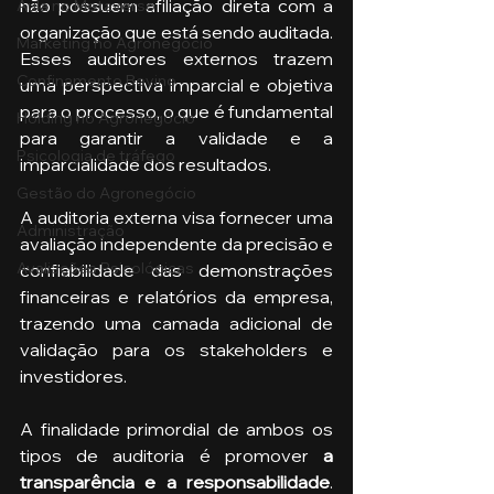
não possuem afiliação direta com a 
Aula no Metaverso
organização que está sendo auditada. 
Marketing no Agronegócio
Esses auditores externos trazem 
Confinamento Bovino
uma perspectiva imparcial e objetiva 
para o processo, o que é fundamental 
Holding no Agronegócio
para garantir a validade e a 
Psicologia de tráfego
imparcialidade dos resultados. 
Gestão do Agronegócio
A auditoria externa visa fornecer uma 
Administração
avaliação independente da precisão e 
Avaliações Psicológicas
confiabilidade das demonstrações 
financeiras e relatórios da empresa, 
trazendo uma camada adicional de 
validação para os stakeholders e 
investidores.
A finalidade primordial de ambos os 
tipos de auditoria é promover 
a 
transparência e a responsabilidade
. 