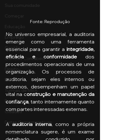
Sua comunidade
Começar
Fonte: Reprodução
Educação
No universo empresarial, a auditoria 
Emprego
emerge como uma ferramenta 
Gestão
essencial para garantir a
 integridade, 
eficácia e conformidade
 dos 
Ciências Contábeis
procedimentos operacionais de uma 
Direito
organização. Os processos de 
auditoria, sejam eles internos ou 
Bancos
externos, desempenham um papel 
Turmas de MBA
vital na c
onstrução e manutenção da 
Psicologia
confiança
, tanto internamente quanto 
com partes interessadas externas.
Cidades
Datas Comemorativas
A 
auditoria interna
, como a própria 
nomenclatura sugere, é um exame 
Vendas
detalhado conduzido por 