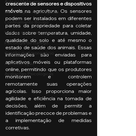
Aula no Metaverso
crescente de sensores e dispositivos 
móveis 
na agricultura. Os sensores 
Marketing no Agronegócio
podem ser instalados em diferentes 
Confinamento Bovino
partes da propriedade para coletar 
dados sobre temperatura, umidade, 
Holding no Agronegócio
qualidade do solo e até mesmo o 
Psicologia de tráfego
estado de saúde dos animais. Essas 
Gestão do Agronegócio
informações são enviadas para 
aplicativos móveis ou plataformas 
Administração
online, permitindo que os produtores 
Avaliações Psicológicas
monitorem e controlem 
remotamente suas operações 
agrícolas. Isso proporciona maior 
agilidade e eficiência na tomada de 
decisões, além de permitir a 
identificação precoce de problemas e 
a implementação de medidas 
corretivas.