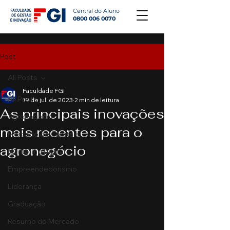
Central do Aluno
0800 006 0070
Post
All Posts
Faculdade FGI
All Posts
19 de jul. de 2023
2 min de leitura
As principais inovações
Agronegócio
mais recentes para o
Mercado de Capitais
agronegócio
Marketing Digital
Empreendedorismo
Liderança
Graduação
Resumo do Mercado