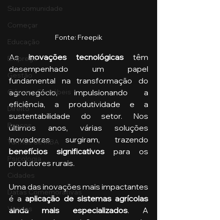
Sua comunidade
Começar
Fonte: Freepik
Educação
As 
inovações tecnológicas
 têm 
Emprego
desempenhado um papel 
Gestão
fundamental na transformação do 
agronegócio, impulsionando a 
Ciências Contábeis
eficiência, a produtividade e a 
Direito
sustentabilidade do setor. Nos 
Bancos
últimos anos, várias soluções 
inovadoras surgiram, trazendo 
Turmas de MBA
benefícios significativos
 para os 
Psicologia
produtores rurais. 
Cidades
Uma das inovações mais impactantes 
Datas Comemorativas
é a 
aplicação de sistemas agrícolas 
Vendas
ainda mais especializados
. A 