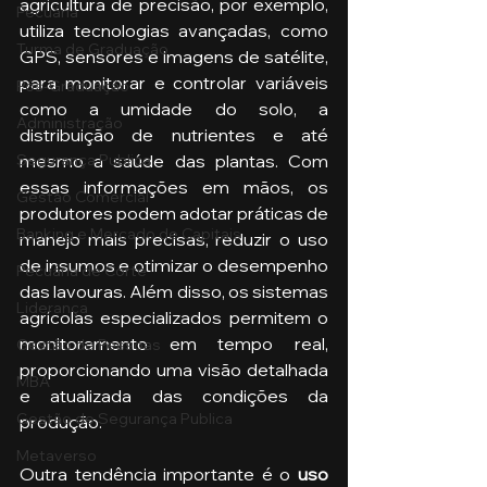
agricultura de precisão, por exemplo, 
Pecuária
utiliza tecnologias avançadas, como 
Turma de Graduação
GPS, sensores e imagens de satélite, 
para monitorar e controlar variáveis 
Pós-Graduação
como a umidade do solo, a 
Administração
distribuição de nutrientes e até 
mesmo a saúde das plantas. Com 
Segurança Publica
essas informações em mãos, os 
Gestão Comercial
produtores podem adotar práticas de 
Banking e Mercado de Capitais
manejo mais precisas, reduzir o uso 
de insumos e otimizar o desempenho 
Pecuária de Corte
das lavouras. Além disso, os sistemas 
Liderança
agrícolas especializados permitem o 
monitoramento em tempo real, 
Gestão de Pessoas
proporcionando uma visão detalhada 
MBA
e atualizada das condições da 
Gestão de Segurança Publica
produção.
Metaverso
Outra tendência importante é o 
uso 