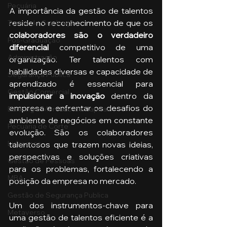
Pecuária
A importância da gestão de talentos 
reside no reconhecimento de que os 
Turma de Graduação
colaboradores são o verdadeiro 
Pós-Graduação
diferencial 
competitivo de uma 
Administração
organização. Ter talentos com 
habilidades diversas e capacidade de 
Segurança Publica
aprendizado é essencial para 
Gestão Comercial
impulsionar a inovação
 dentro da 
empresa e enfrentar os desafios do 
Banking e Mercado de Capitais
ambiente de negócios em constante 
Pecuária de Corte
evolução. São os colaboradores 
Liderança
talentosos que trazem novas ideias, 
perspectivas e soluções criativas 
Gestão de Pessoas
para os problemas, fortalecendo a 
MBA
posição da empresa no mercado.
Gestão de Segurança Publica
Um dos instrumentos-chave para 
Metaverso
uma gestão de talentos eficiente é a 