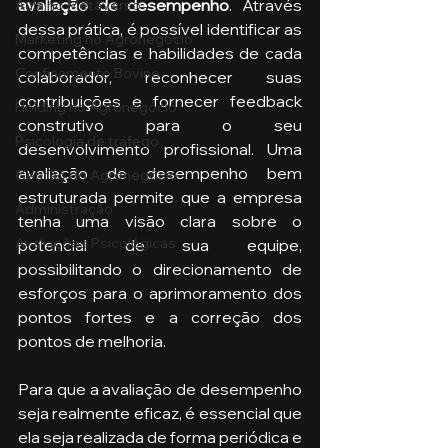
avaliação de desempenho
. Através 
Aula no Metaverso
dessa prática, é possível identificar as 
Marketing no Agronegócio
competências e habilidades de cada 
Confinamento Bovino
colaborador, reconhecer suas 
contribuições e fornecer feedback 
Holding no Agronegócio
construtivo para o seu 
Psicologia de tráfego
desenvolvimento profissional. Uma 
avaliação de desempenho bem 
Gestão do Agronegócio
estruturada permite que a empresa 
Administração
tenha uma visão clara sobre o 
Avaliações Psicológicas
potencial de sua equipe, 
possibilitando o direcionamento de 
esforços para o aprimoramento dos 
pontos fortes e a correção dos 
pontos de melhoria.
Para que a avaliação de desempenho 
seja realmente eficaz, é essencial que 
ela seja realizada de forma periódica e 