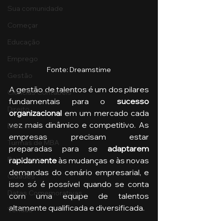
Sua comunidade
Começar
Educação
Emprego
Fonte: Dreamstime
Gestão
A gestão de talentos é um dos pilares 
Ciências Contábeis
fundamentais para o 
sucesso 
Direito
organizacional
 em um mercado cada 
vez mais dinâmico e competitivo. As 
Bancos
empresas precisam estar 
Turmas de MBA
preparadas para se
 adaptarem 
Psicologia
rapidamente
 às mudanças e às novas 
demandas do cenário empresarial, e 
Cidades
isso só é possível quando se conta 
Datas Comemorativas
com uma equipe de talentos 
altamente qualificada e diversificada.
Vendas