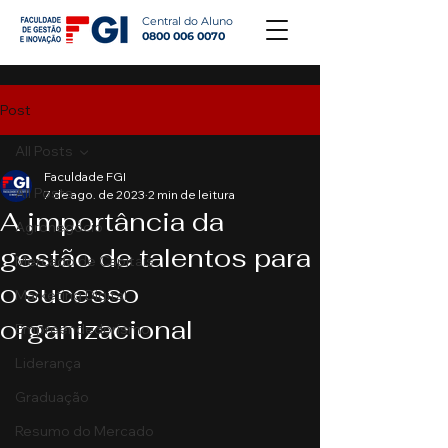
Central do Aluno
0800 006 0070
Post
All Posts
Faculdade FGI
All Posts
7 de ago. de 2023
2 min de leitura
A importância da
Agronegócio
gestão de talentos para
Mercado de Capitais
o sucesso
Marketing Digital
organizacional
Empreendedorismo
Liderança
Graduação
Resumo do Mercado