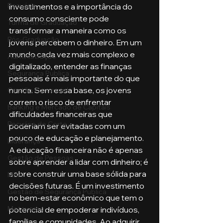
Pecuária
investimentos e a importância do 
consumo consciente pode 
Turma de Graduação
transformar a maneira como os 
Pós-Graduação
jovens percebem o dinheiro. Em um 
mundo cada vez mais complexo e 
Administração
digitalizado, entender as finanças 
Segurança Publica
pessoais é mais importante do que 
nunca. Sem essa base, os jovens 
Gestão Comercial
correm o risco de enfrentar 
Banking e Mercado de Capitais
dificuldades financeiras que 
Pecuária de Corte
poderiam ser evitadas com um 
pouco de educação e planejamento.
Liderança
A educação financeira não é apenas 
Gestão de Pessoas
sobre aprender a lidar com dinheiro; é 
sobre construir uma base sólida para 
MBA
decisões futuras. É um investimento 
Gestão de Segurança Publica
no bem-estar econômico que tem o 
Metaverso
potencial de empoderar indivíduos, 
famílias e comunidades. Ao adquirir 