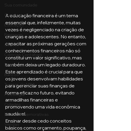
Sua comunidade
Começar
A educação financeira é um tema 
essencial que, infelizmente, muitas 
Educação
vezes é negligenciado na criação de 
Emprego
crianças e adolescentes. No entanto, 
capacitar as próximas gerações com 
Gestão
conhecimentos financeiros não só 
Ciências Contábeis
constitui um valor significativo, mas 
também deixa um legado duradouro. 
Direito
Este aprendizado é crucial para que 
Bancos
os jovens desenvolvam habilidades 
Turmas de MBA
para gerenciar suas finanças de 
forma eficaz no futuro, evitando 
Psicologia
armadilhas financeiras e 
Cidades
promovendo uma vida econômica 
saudável.
Datas Comemorativas
Ensinar desde cedo conceitos 
Vendas
básicos como orçamento, poupança, 