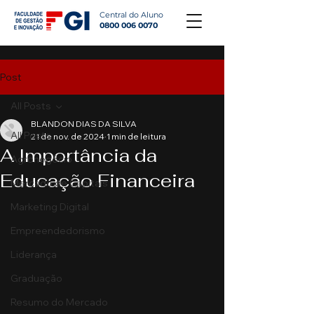
Central do Aluno
0800 006 0070
Post
All Posts
BLANDON DIAS DA SILVA
All Posts
21 de nov. de 2024
1 min de leitura
A Importância da
Agronegócio
Educação Financeira
Mercado de Capitais
Marketing Digital
Empreendedorismo
Liderança
Graduação
Resumo do Mercado