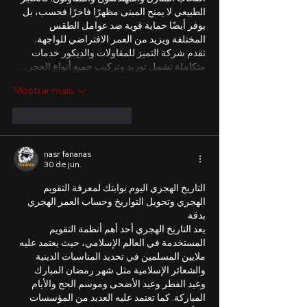
الطبيعي لا يمنح المبنى مظهرًا فاخرًا فحسب، بل 
يوفر أيضًا حماية قوية ضد عوامل الطقس 
المختلفة ويزيد من العمر الافتراضي للواجهة.
تقدم شركة التميز للمقاولات والديكور خدمات 
متكاملة تشمل توريد وتركيب جميع أنواع الحجر…
Mostrar mais
Curtir
Responder
nasr fananas
30 de jun.
التاريخ الهجري اليوم بوابتك لمعرفة التقويم 
الهجري وتحويل التواريخ وحساب العمر الهجري 
بدقة
يعد التاريخ الهجري أحد أهم أنظمة التقويم 
المستخدمة في العالم الإسلامي، حيث يعتمد عليه 
ملايين المسلمين في تحديد المناسبات الدينية 
والشعائر الإسلامية مثل شهر رمضان المبارك 
وعيد الفطر وعيد الأضحى وموسم الحج والأيام 
المباركة. كما تعتمد عليه العديد من المؤسسات 