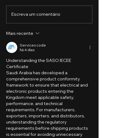
Escreva um comentário
O Papel da Tecnologia
O Futuro da
na Governança
Contabilidade
Corporativa
Mais recente
Services code
há 4 dias
Understanding the SASO IECEE 
Certificate
Saudi Arabia has developed a 
comprehensive product conformity 
framework to ensure that electrical and 
electronic products entering the 
Kingdom meet applicable safety, 
performance, and technical 
requirements. For manufacturers, 
exporters, importers, and distributors, 
understanding the regulatory 
requirements before shipping products 
is essential for avoiding unnecessary 