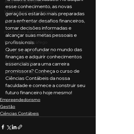
Aula no Metaverso
esse conhecimento, as novas 
Marketing no Agronegócio
gerações estarão mais preparadas 
para enfrentar desafios financeiros, 
Confinamento Bovino
tomar decisões informadas e 
Holding no Agronegócio
alcançar suas metas pessoais e 
profissionais.
Psicologia de tráfego
Quer se aprofundar no mundo das 
Gestão do Agronegócio
finanças e adquirir conhecimentos 
Administração
essenciais para uma carreira 
promissora? Conheça o curso de 
Avaliações Psicológicas
Ciências Contábeis da nossa 
faculdade e comece a construir seu 
futuro financeiro hoje mesmo!
Empreendedorismo
Gestão
Ciências Contábeis