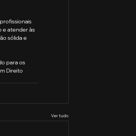
rofissionais 
o e atender às 
o sólida e 
do para os 
m Direito 
Ver tudo