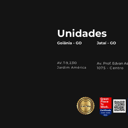
Inteligência Artificial na
vida acadêmica: por que
todo universitário deve
aprender a utilizá-las
Unidades
Goiânia - GO
Jataí - GO
AV. T-9, 2.310
Av. Prof. Edvan As
Jardim América
1075 - Centro