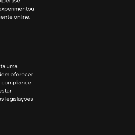
xpertise 
l experimentou 
nte online. ​
nta uma 
dem oferecer 
e compliance 
estar 
s legislações 