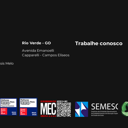
alta e como se preparar
qual
para o mercado
Trabalhe conosco
Rio Verde - GO
Avenida Emanoelli
Capparelli - Campos Elíseos
sis Melo