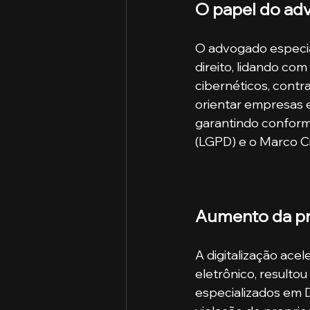
O papel do adv
O advogado especial
direito, lidando co
cibernéticos, contr
orientar empresas e
garantindo conform
(LGPD) e o Marco Civi
Aumento da pro
A digitalização ace
eletrônico, result
especializados em D