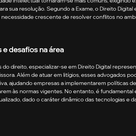
dade intelectual tornaram-se mais comuns, exigindo e
 para sua resolução. Segundo a Exame, o Direito Digita
necessidade crescente de resolver conflitos no ambie
e desafios na área
s do direito, especializar-se em Direito Digital represe
ssora. Além de atuar em litígios, esses advogados po
tiva, ajudando empresas a implementarem políticas d
uarem às normas vigentes. No entanto, é fundamental 
lizado, dado o caráter dinâmico das tecnologias e da