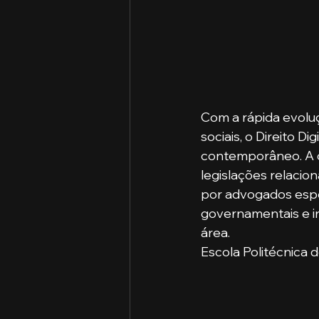
Com a rápida evoluç
sociais, o Direito D
contemporâneo. A c
legislações relacio
por advogados espec
governamentais e in
área. ​
Escola Politécnica 