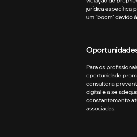
violação de proprie
jurídica específica
um "boom" devido à 
Oportunidades 
Para os profissionai
oportunidade promi
consultoria preven
digital e a se adeq
constantemente atua
associadas. ​