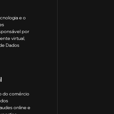
cnologia e o 
es 
sponsável por 
nte virtual, 
de Dados 
l
o do comércio 
ados 
audes online e 