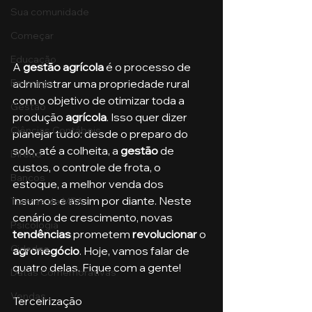
Sua comunidade
Começar
Educação
A 
gestão agrícola
 é o processo de 
administrar uma propriedade rural 
Emprego
com o objetivo de otimizar toda a 
Gestão
produção 
agrícola
. Isso quer dizer 
Ciências Contábeis
planejar tudo: desde o preparo do 
solo, até a colheita, a 
gestão
 de 
Direito
custos, o controle de frota, o 
Bancos
estoque, a melhor venda dos 
insumos e assim por diante. Neste 
Turmas de MBA
cenário de crescimento, novas 
Psicologia
tendências 
prometem 
revolucionar
 o 
Cidades
agronegócio
. Hoje, vamos falar de 
quatro delas. Fique com a gente!
Datas Comemorativas
Vendas
Terceirização