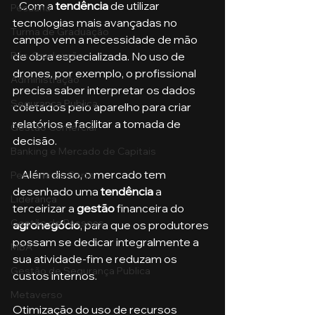
   Com a 
tendência
 de utilizar 
Pecuária
tecnologias mais avançadas no 
Turma de Graduação
campo vem a necessidade de mão 
de obra especializada. No uso de 
Pós-Graduação
drones, por exemplo, o profissional 
Administração
precisa saber interpretar os dados 
Segurança Publica
coletados pelo aparelho para criar 
relatórios e facilitar a tomada de 
Gestão Comercial
decisão. 
Banking e Mercado de Capitais
    Além disso, o mercado tem 
Pecuária de Corte
desenhado uma 
tendência 
a 
Liderança
terceirizar a 
gestão
 financeira do 
Gestão de Pessoas
agronegócio
, para que os produtores 
possam se dedicar integralmente a 
MBA
sua atividade-fim e reduzam os 
Gestão de Segurança Publica
custos internos.
Metaverso
Otimização do uso de recursos