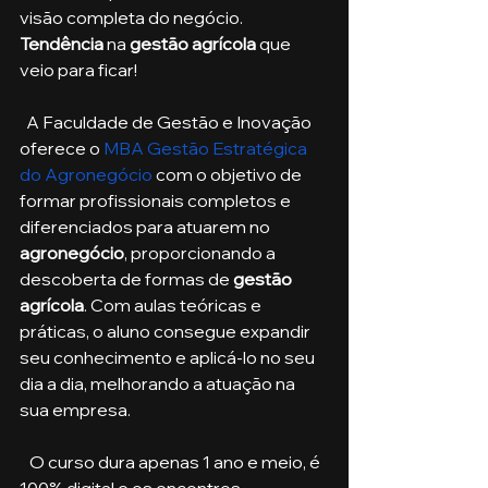
visão completa do negócio. 
Tendência
 na 
gestão agrícola
 que 
veio para ficar!
  A Faculdade de Gestão e Inovação 
oferece o 
MBA Gestão Estratégica 
do Agronegócio
 com o objetivo de 
formar profissionais completos e 
diferenciados para atuarem no 
agronegócio
, proporcionando a 
descoberta de formas de 
gestão 
agrícola
. Com aulas teóricas e 
práticas, o aluno consegue expandir 
seu conhecimento e aplicá-lo no seu 
dia a dia, melhorando a atuação na 
sua empresa. 
   O curso dura apenas 1 ano e meio, é 
100% digital e os encontros 