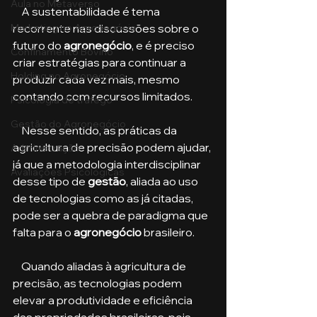
Aula no Metaverso
    A sustentabilidade é tema 
recorrente nas discussões sobre o 
Marketing no Agronegócio
futuro do 
agronegócio
, e é preciso 
Confinamento Bovino
criar estratégias para continuar a 
Holding no Agronegócio
produzir cada vez mais, mesmo 
contando com recursos limitados.
Psicologia de tráfego
Gestão do Agronegócio
    Nesse sentido, as práticas da 
agricultura de precisão podem ajudar, 
Administração
já que a metodologia interdisciplinar 
Avaliações Psicológicas
desse tipo de 
gestão
, aliada ao uso 
de tecnologias como as já citadas, 
pode ser a quebra de paradigma que 
falta para o 
agronegócio 
brasileiro. 
    Quando aliadas à agricultura de 
precisão, as tecnologias podem 
elevar a produtividade e eficiência 
das propriedades brasileiras, pois 