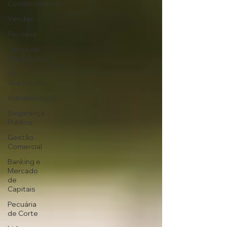
Comemorativas
Vendas
Pecuária
Turma de
Graduação
Pós-
Graduação
Administração
Segurança
Publica
Gestão
Comercial
Banking e
Mercado
de
Capitais
Pecuária
de Corte