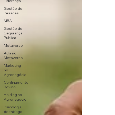
Liderança
Gestão de
Pessoas
MBA
Gestão de
Segurança
Publica
Metaverso
Aula no
Metaverso
Marketing
no
Agronegócio
Confinamento
Bovino
Holding no
Agronegócio
Psicologia
de tráfego