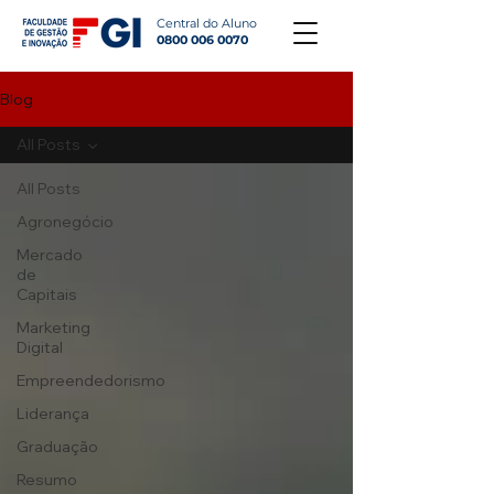
Central do Aluno
0800 006 0070
Blog
All Posts
All Posts
Agronegócio
Mercado
de
Capitais
Marketing
Digital
Empreendedorismo
Liderança
Graduação
Resumo