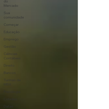
do
Mercado
Sua
comunidade
Começar
Educação
Emprego
Gestão
Ciências
Contábeis
Direito
Bancos
Turmas de
MBA
Psicologia
Cidades
Datas