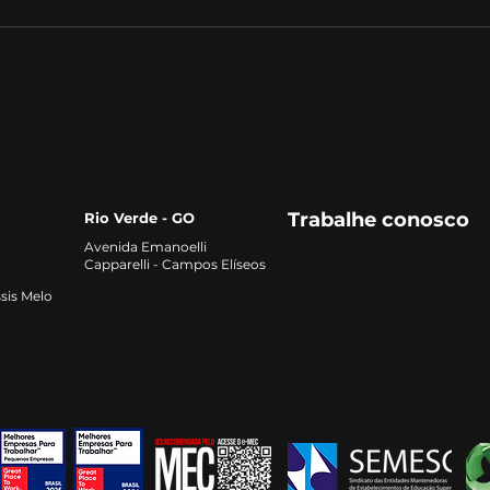
O Futuro do Trabalho:
Com
Tendências e
de 
Oportunidades para os
Profissionais do Século
XXI‌
Trabalhe conosco
Rio Verde - GO
Avenida Emanoelli
Capparelli - Campos Elíseos
sis Melo