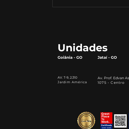
Descubra o Que Cada
Profissão Pode Oferecer
Unidades
Goiânia - GO
Jataí - GO
AV. T-9, 2.310
Av. Prof. Edvan As
Jardim América
1075 - Centro