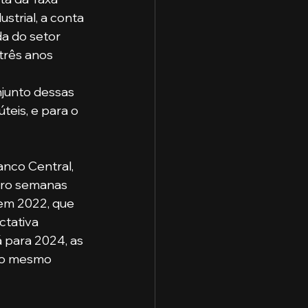
strial, a conta 
da do setor 
três anos 
junto dessas 
teis, e para o 
anco Central, 
tro semanas 
em 2022, que 
ctativa 
 para 2024, as 
 o mesmo 