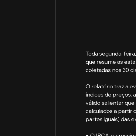
Toda segunda-feira,
que resume as estat
coletadas nos 30 dia
O relatório traz a 
índices de preços, a
válido salientar qu
calculados a partir
partes iguais) das 
● O IPCA, o crescim