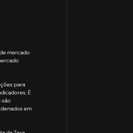
o de mercado 
mercado 
eções para 
ndicadores. É 
 são 
 ordenados em 
ta da Taxa 