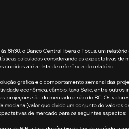
 às 8h30, o Banco Central libera o Focus, um relatóri
ísticas calculadas considerando as expectativas de 
s corridos até a data de referência do relatório.
evolução gráfica e o comportamento semanal das proj
tividade econômica, câmbio, taxa Selic, entre outros i
e as projeções são do mercado e não do BC. Os valores
 da mediana (valor que divide um conjunto de valores
expectativas de mercado para os seguintes aspectos: 
ento do PIB, a taxa de câmbio de fim de período, a me