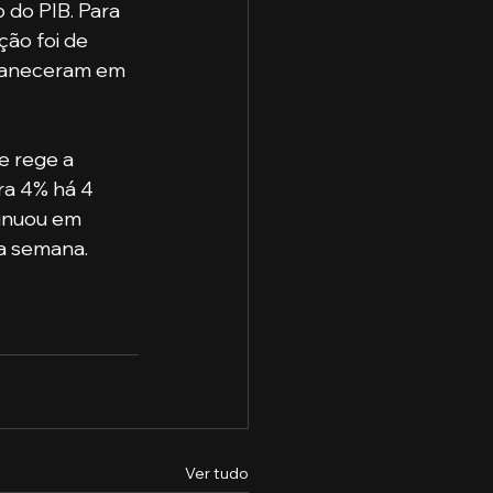
do PIB. Para 
ção foi de 
rmaneceram em 
e rege a 
a 4% há 4 
tinuou em 
ma semana.
Ver tudo