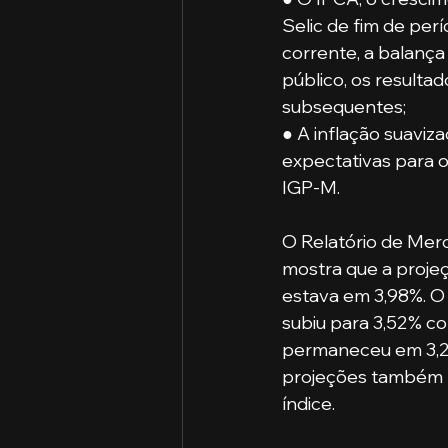
Selic de fim de perí
corrente, a balança 
público, os resultad
subsequentes;
● A inflação suaviz
expectativas para o
IGP-M.
O Relatório de Merc
mostra que a proje
estava em 3,98%. O 
subiu para 3,52% co
permaneceu em 3,25
projeções também 
índice. 