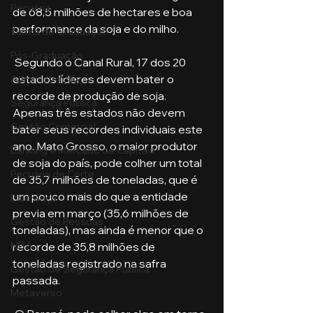
Pecuária
de 68,5 milhões de hectares e boa 
performance da soja e do milho.
Turma de Graduação
Pós-Graduação
 Segundo o Canal Rural, 17 dos 20 
estados líderes devem bater o 
Administração
recorde de produção de soja. 
Segurança Publica
Apenas três estados não devem 
Gestão Comercial
bater seus recordes individuais este 
ano. Mato Grosso, o maior produtor 
Banking e Mercado de Capitais
de soja do país, pode colher um total 
Pecuária de Corte
de 35,7 milhões de toneladas, que é 
um pouco mais do que a entidade 
Liderança
previa em março (35,6 milhões de 
Gestão de Pessoas
toneladas), mas ainda é menor que o 
MBA
recorde de 35,8 milhões de 
toneladas registrado na safra 
Gestão de Segurança Publica
passada.
Metaverso