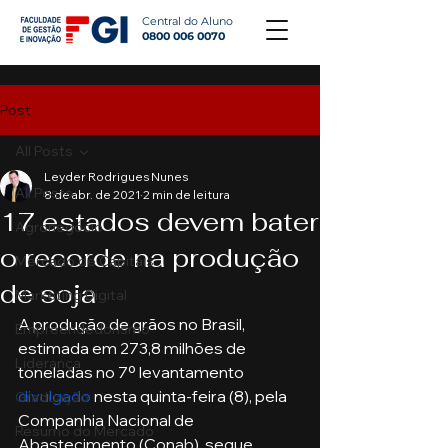
Central do Aluno
0800 006 0070
Post
All Posts
Leyder Rodrigues Nunes
All Posts
8 de abr. de 2021
2 min de leitura
17 estados devem bater
Agronegócio
o recorde na produção
Mercado de Capitais
de soja
Marketing Digital
A produção de grãos no Brasil, 
Empreendedorismo
estimada em 273,8 milhões de 
Liderança
toneladas no 7º levantamento 
divulgado
 nesta quinta-feira (8), pela 
Graduação
Companhia Nacional de 
Resumo do Mercado
Abastecimento (Conab), segue 