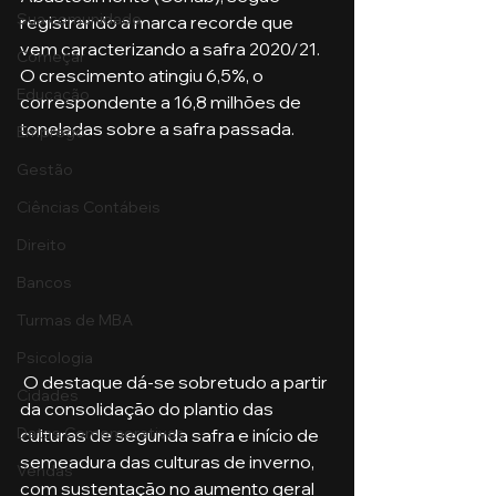
Sua comunidade
registrando a marca recorde que 
vem caracterizando a safra 2020/21. 
Começar
O crescimento atingiu 6,5%, o 
Educação
correspondente a 16,8 milhões de 
toneladas sobre a safra passada.
Emprego
Gestão
Ciências Contábeis
Direito
Bancos
Turmas de MBA
Psicologia
 O destaque dá-se sobretudo a partir 
Cidades
da consolidação do plantio das 
Datas Comemorativas
culturas de segunda safra e início de 
semeadura das culturas de inverno, 
Vendas
com sustentação no aumento geral 