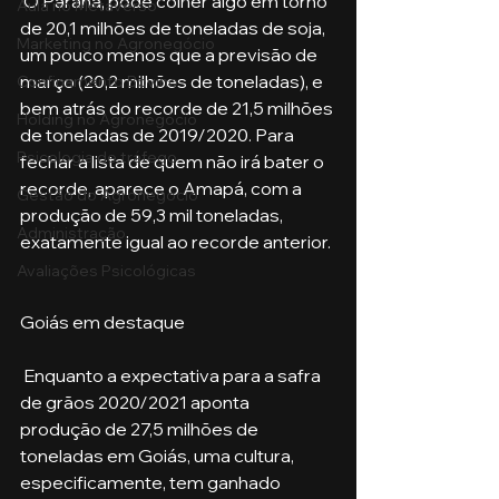
 O Paraná, pode colher algo em torno 
Aula no Metaverso
de 20,1 milhões de toneladas de soja, 
Marketing no Agronegócio
um pouco menos que a previsão de 
março (20,2 milhões de toneladas), e 
Confinamento Bovino
bem atrás do recorde de 21,5 milhões 
Holding no Agronegócio
de toneladas de 2019/2020. Para 
Psicologia de tráfego
fechar a lista de quem não irá bater o 
recorde, aparece o Amapá, com a 
Gestão do Agronegócio
produção de 59,3 mil toneladas, 
Administração
exatamente igual ao recorde anterior.
Avaliações Psicológicas
Goiás em destaque 
 Enquanto a expectativa para a safra 
de grãos 2020/2021 aponta 
produção de 27,5 milhões de 
toneladas em Goiás, uma cultura, 
especificamente, tem ganhado 