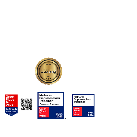
Jardim América
Jataí - GO
Av. Prof. Edvan Assis Melo
1075 - Centro
Rio Verde - GO
Avenida Emanoelli Capparelli - Campos Elíseos
Trabalhe conosco