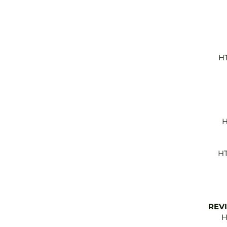
H
H
HT
REV
H