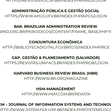
HTTPS://REVISTAS.PUCSP.BR/INDEX.PHP/RAD/LOGIN
ADMINISTRAÇÃO PÚBLICA E GESTÃO SOCIAL
HTTPS://WWW.APGS.UFV.BR/INDEX.PHP/APGS/LOGIN
BAR. BRAZILIAN ADMINISTRATION REVIEW
ANPAD.ORG.BR/PERIODICOS/CONTENT/FRAME_BASE.PHP?
CONJUNTURA ECONÔMICA
HTTP://BIBLIOTECADIGITAL.FGV.BR/OJS/INDEX.PHP/RCE
G&P. GESTÃO & PLANEJAMENTO (SALVADOR)
HTTPS://REVISTAS.UNIFACS.BR/INDEX.PHP/RGB/LOGIN
HARVARD BUSINESS REVIEW BRASIL (HBR)
HTTP://WWW.BR.ORG/MAGAZINE
HSM-MANAGEMENT
HTTP://WWW.HSM.COM.BR/REVISTA
TEM – JOURNAL OF INFORMATION SYSTEMS AND TECHNO
HTTP://WWW.JISTEM.FEA.USP.BR/INDEX.PHP/JISTEM/LOG