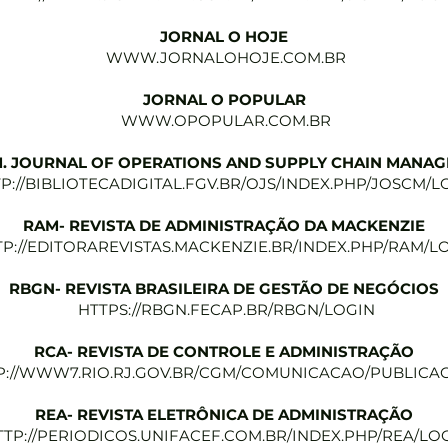
JORNAL O HOJE
WWW.JORNALOHOJE.COM.BR
JORNAL O POPULAR
WWW.OPOPULAR.COM.BR
. JOURNAL OF OPERATIONS AND SUPPLY CHAIN MANA
P://BIBLIOTECADIGITAL.FGV.BR/OJS/INDEX.PHP/JOSCM/L
RAM- REVISTA DE ADMINISTRAÇÃO DA MACKENZIE
TP://EDITORAREVISTAS.MACKENZIE.BR/INDEX.PHP/RAM/L
RBGN- REVISTA BRASILEIRA DE GESTÃO DE NEGÓCIOS
HTTPS://RBGN.FECAP.BR/RBGN/LOGIN
RCA- REVISTA DE CONTROLE E ADMINISTRAÇÃO
P://WWW7.RIO.RJ.GOV.BR/CGM/COMUNICACAO/PUBLICA
REA- REVISTA ELETRÔNICA DE ADMINISTRAÇÃO
TTP://PERIODICOS.UNIFACEF.COM.BR/INDEX.PHP/REA/LO