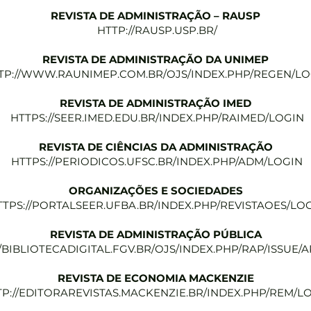
REVISTA DE ADMINISTRAÇÃO – RAUSP
HTTP://RAUSP.USP.BR/
REVISTA DE ADMINISTRAÇÃO DA UNIMEP
TP://WWW.RAUNIMEP.COM.BR/OJS/INDEX.PHP/REGEN/LO
REVISTA DE ADMINISTRAÇÃO IMED
HTTPS://SEER.IMED.EDU.BR/INDEX.PHP/RAIMED/LOGIN
REVISTA DE CIÊNCIAS DA ADMINISTRAÇÃO
HTTPS://PERIODICOS.UFSC.BR/INDEX.PHP/ADM/LOGIN
ORGANIZAÇÕES E SOCIEDADES
TTPS://PORTALSEER.UFBA.BR/INDEX.PHP/REVISTAOES/LO
REVISTA DE ADMINISTRAÇÃO PÚBLICA
//BIBLIOTECADIGITAL.FGV.BR/OJS/INDEX.PHP/RAP/ISSUE/
REVISTA DE ECONOMIA MACKENZIE
TP://EDITORAREVISTAS.MACKENZIE.BR/INDEX.PHP/REM/L