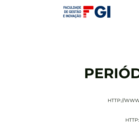
Graduação
Pós-Graduação
MBA 
PERIÓ
HTTP://WWW
HTTP