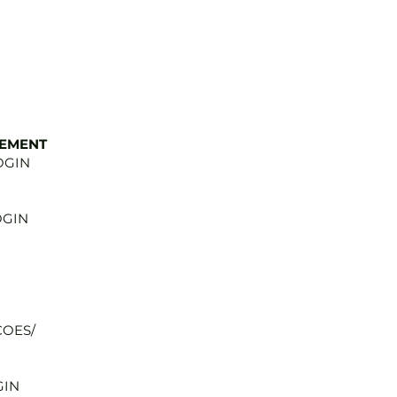
GEMENT
OGIN
OGIN
COES/
GIN