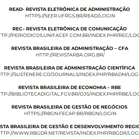
READ- REVISTA ELETRÔNICA DE ADMINISTRAÇÃO
HTTPS://SEER.UFRGS.BR/READ/LOGIN
REC– REVISTA ELETRÔNICA DE COMUNICAÇÃO
TTP://PERIODICOS.UNIFACEF.COM.BR/INDEX.PHP/REC/LO
REVISTA BRASILEIRA DE ADMINISTRAÇÃO – CFA
HTTP://REVISTARBA.ORG.BR/
REVISTA BRASILEIRA DE ADMINISTRAÇÃO CIENTÍFICA
TTP://SUSTENERE.CO/JOURNALS/INDEX.PHP/RBADM/LOG
REVISTA BRASILEIRA DE ECONOMIA – RBE
TP://BIBLIOTECADIGITAL.FGV.BR/OJS/INDEX.PHP/RBE/LO
REVISTA BRASILEIRA DE GESTÃO DE NEGÓCIOS
HTTPS://RBGN.FECAP.BR/RBGN/LOGIN
ISTA BRASILEIRA DE GESTÃO E DESENVOLVIMENTO REGI
TTP://WWW.RBGDR.NET/REVISTA/INDEX.PHP/RBGDR/LOG