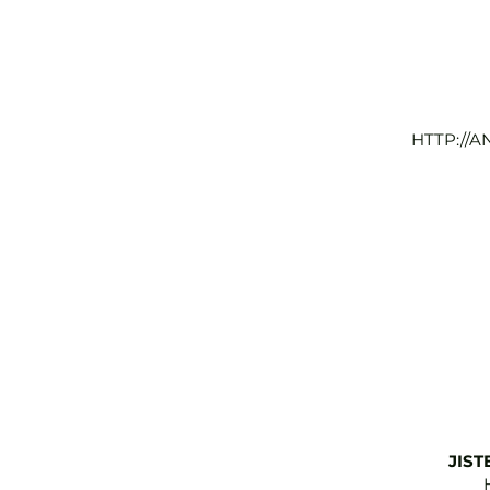
HTTP://
JIS