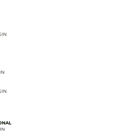
GIN
IN
GIN
ONAL
IN