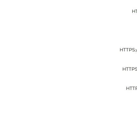
H
HTTPS:
HTTPS
HTT