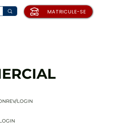
MATRICULE-SE
rio de Matrícula
Institucional
Blog
ERCIAL
ONREV/LOGIN
/LOGIN