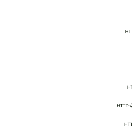
HT
H
HTTP:
HT