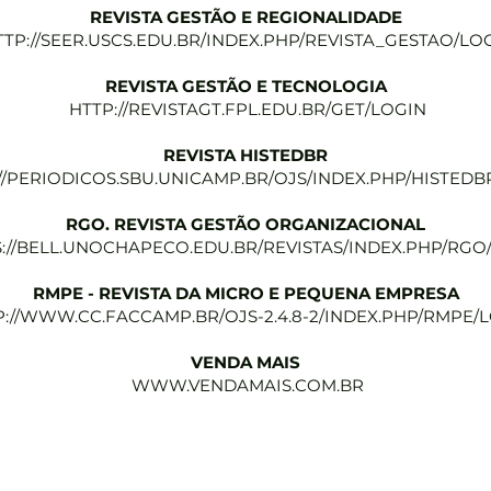
REVISTA GESTÃO E REGIONALIDADE
TTP://SEER.USCS.EDU.BR/INDEX.PHP/REVISTA_GESTAO/LO
REVISTA GESTÃO E TECNOLOGIA
HTTP://REVISTAGT.FPL.EDU.BR/GET/LOGIN
REVISTA HISTEDBR
//PERIODICOS.SBU.UNICAMP.BR/OJS/INDEX.PHP/HISTEDB
RGO. REVISTA GESTÃO ORGANIZACIONAL
://BELL.UNOCHAPECO.EDU.BR/REVISTAS/INDEX.PHP/RGO
RMPE - REVISTA DA MICRO E PEQUENA EMPRESA
P://WWW.CC.FACCAMP.BR/OJS-2.4.8-2/INDEX.PHP/RMPE/
VENDA MAIS
WWW.VENDAMAIS.COM.BR