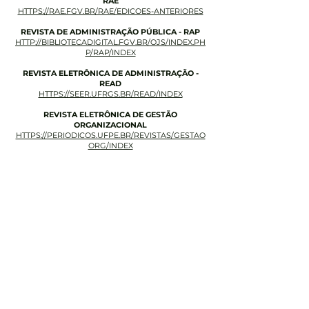
RAE
HTTPS://RAE.FGV.BR/RAE/EDICOES-ANTERIORES
REVISTA DE ADMINISTRAÇÃO PÚBLICA - RAP
HTTP://BIBLIOTECADIGITAL.FGV.BR/OJS/INDEX.PH
P/RAP/INDEX
REVISTA ELETRÔNICA DE ADMINISTRAÇÃO -
READ
HTTPS://SEER.UFRGS.BR/READ/INDEX
REVISTA ELETRÔNICA DE GESTÃO
ORGANIZACIONAL
HTTPS://PERIODICOS.UFPE.BR/REVISTAS/GESTAO
ORG/INDEX
Unidades
Goiânia - GO
AV. T-9, 2.310
Jardim América
Jataí - GO
Av. Prof. Edvan Assis Melo
1075 - Centro