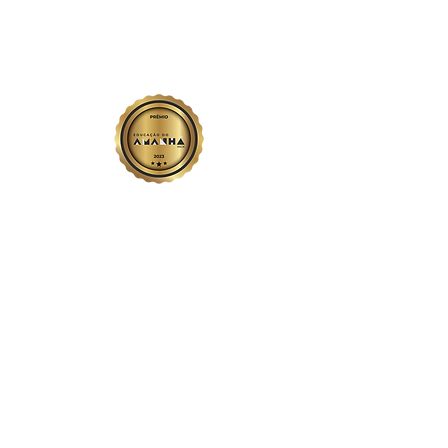
Rio Verde - GO
Avenida Emanoelli Capparelli - Campos Elíseos
Trabalhe conosco