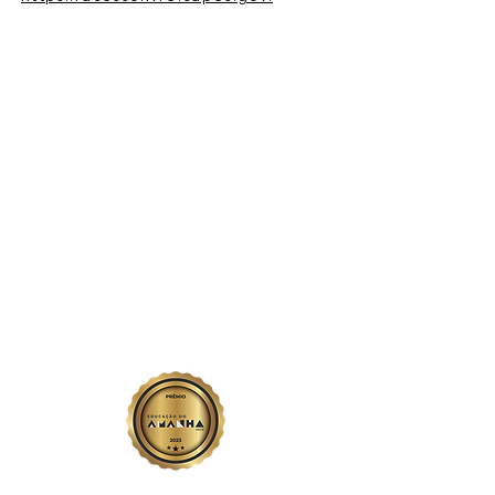
Unidades
Goiânia - GO
AV. T-9, 2.310
Jardim América
Jataí - GO
Av. Prof. Edvan Assis Melo
1075 - Centro
Rio Verde - GO
Avenida Emanoelli Capparelli - Campos Elíseos
Trabalhe conosco