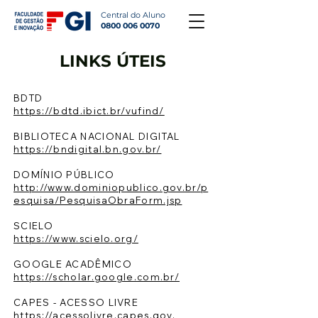
Central do Aluno
0800 006 0070
LINKS ÚTEIS
BDTD
https://bdtd.ibict.br/vufind/
BIBLIOTECA NACIONAL DIGITAL
https://bndigital.bn.gov.br/
DOMÍNIO PÚBLICO
http://www.dominiopublico.gov.br/p
esquisa/PesquisaObraForm.jsp
SCIELO
https://www.scielo.org/
GOOGLE ACADÊMICO
https://scholar.google.com.br/
CAPES - ACESSO LIVRE
https://acessolivre.capes.gov.
br/