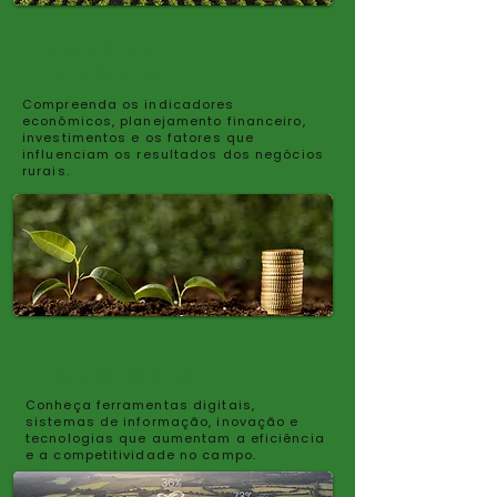
FINANÇAS E
ECONOMIA
Compreenda os indicadores
econômicos, planejamento financeiro,
investimentos e os fatores que
influenciam os resultados dos negócios
rurais.
TECNOLOGIA
Conheça ferramentas digitais,
sistemas de informação, inovação e
tecnologias que aumentam a eficiência
e a competitividade no campo.