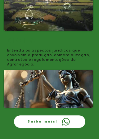
DIREITO
Entenda os aspectos jurídicos que
envolvem a produção, comercialização,
contratos e regulamentações do
Agronegócio.
Saiba mais!