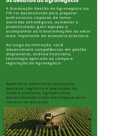
os desafios do Agronegócio
A Graduação Gestão do Agronegócio da
FGI foi desenvolvida para preparar
profissionais capazes de tomar
decisões estratégicas, aumentar a
produtividade, gerir equipes e
acompanhar as transformações do setor
mais importante da economia brasileira.
Ao longo da formação, você
desenvolverá competências em gestão
empresarial, análise financeira,
tecnologia aplicada ao campo e
legislação do Agronegócio.
GESTÃO
Aprenda a administrar processos,
pessoas, logística e operações da
cadeia produtiva agropecuária,
desenvolvendo visão estratégica para
tomada de decisões.