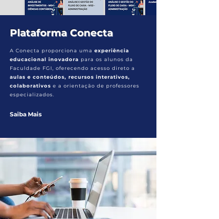
Plataforma Conecta
A Conecta proporciona uma
experiência
educacional inovadora
para os alunos da
Faculdade FGI, oferecendo acesso direto a
aulas e conteúdos, recursos interativos,
colaborativos
e a orientação de professores
especializados.
Saiba Mais