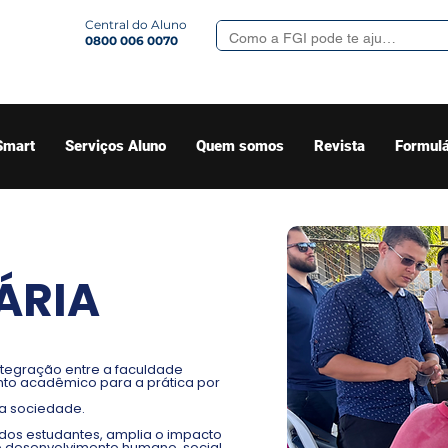
Central do Aluno
0800 006 0070
Smart
Serviços Aluno
Quem somos
Revista
Formulá
ÁRIA
ntegração entre a faculdade
to acadêmico para a prática por
a sociedade.
 dos estudantes, amplia o impacto
a o desenvolvimento humano, social,