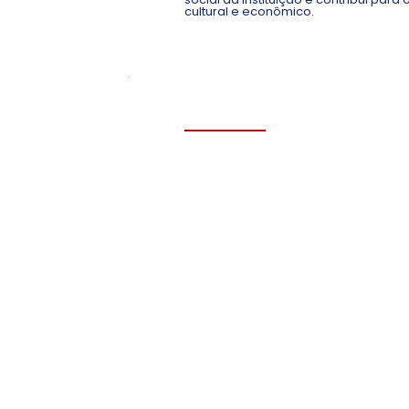
cultural e econômico.
MODALIDADES DE EXTE
As atividades extensionistas da FGI 
nas seguintes modalidades:
Programas
de Extensão
d
Ações contínuas e
Inici
institucionais voltadas
cient
às demandas sociais.
desen
c