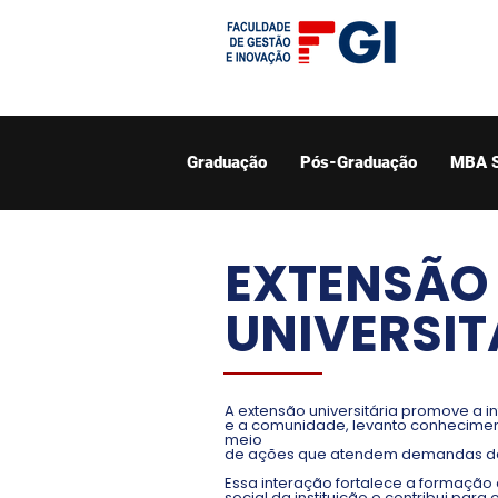
Graduação
Pós-Graduação
MBA 
EXTENSÃO
UNIVERSIT
A extensão universitária promove a i
e a comunidade, levanto conhecimen
meio
de ações que atendem demandas d
Essa interação fortalece a formação
social da instituição e contribui par