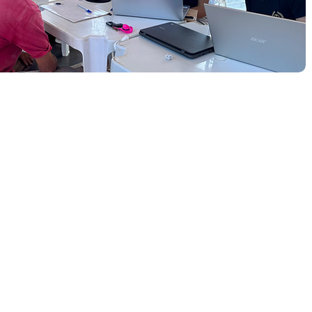
Prestação
de serviços
ras,
Atendimentos e
atividades técnicas
ções
oferecidas à
ão.
comunidade.