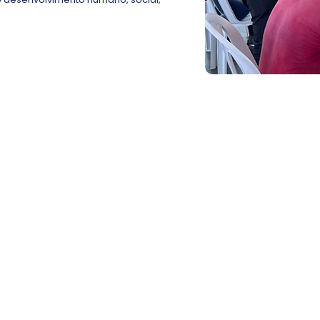
NSÃO
podem ser desenvolvidas
Projetos
Cursos e
Eventos
e Extensão
oficinas
Palestras, most
Atividades de
ativas educativas,
seminários,
capacitação,
íficas e culturais
campanhas e a
atualização e difusão
volvidas juntas à
de curta duraç
do conhecimento
omunidade.