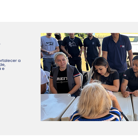
O
ortalecer a
de,
 e