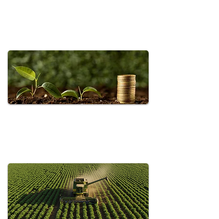
Desenvolva uma visão financeira
estratégica para analisar resultados,
gerenciar recursos e impulsionar o
crescimento sustentável dos negócios
do Agronegócio.
Governança e Compliance
Construa organizações mais sólidas
por meio de governança corporativa,
gestão de riscos e planejamento
estratégico voltados ao Agronegócio.