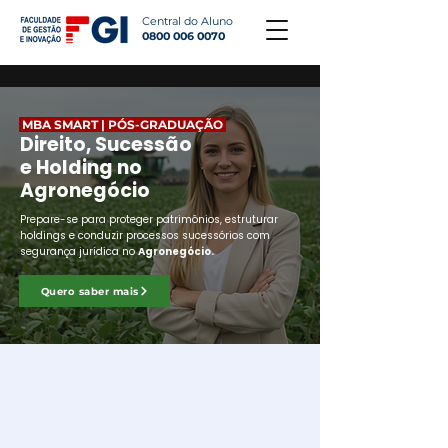
Central do Aluno
0800 006 0070
MBA SMART | PÓS-GRADUAÇÃO
Direito, Sucessão
e Holding no
Agronegócio
Prepare-se para proteger patrimônios, estruturar
holdings e conduzir processos sucessórios com
segurança jurídica no
Agronegócio.
Quero saber mais