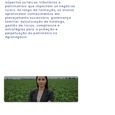
aspectos jurídicos, tributários e
patrimoniais que impactam os negócios
rurais. Ao longo da formação, os alunos
aprofundam conhecimentos em
planejamento sucessório, governança
familiar, estruturação de holdings,
gestão de riscos, compliance e
estratégias para a proteção e
perpetuação do patrimônio no
Agronegócio.
Direito e Holding no
Agronegócio
Aprenda a proteger patrimônios, estruturar
holdings e conduzir processos sucessórios
com segurança jurídica e eficiência
tributária.
Gestão Financeira e
Controladoria