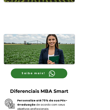
Liderança
Desenvolva competências para liderar
pessoas, fortalecer a cultura
organizacional e promover ambientes
de alta performance.
Saiba mais!
Diferenciais MBA Smart
Personalize até 70% da sua Pós-
Graduação
de acordo com seus
objetivos profissionais.