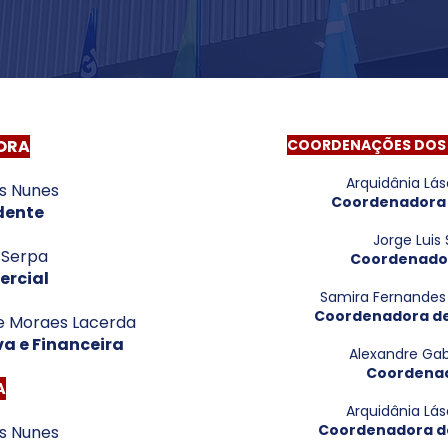
ORA
COORDENAÇÕES DOS
Arquidânia Lás
s Nunes
Coordenadora 
idente
Jorge Luis 
 Serpa
Coordenado
ercial
Samira Fernandes 
Coordenadora de
e Moraes Lacerda
va e Financeira
Alexandre Gabr
Coordenad
A
Arquidânia Lás
Coordenadora d
s Nunes