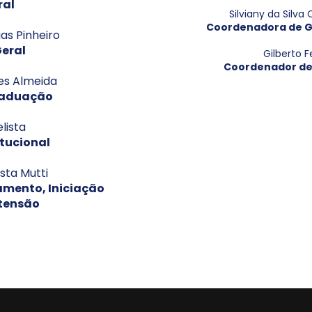
ral
Silviany da Silv
Coordenadora de G
as Pinheiro
Geral
Gilberto F
Coordenador de
res Almeida
raduação
lista
itucional
sta Mutti
mento, Iniciação
xtensão