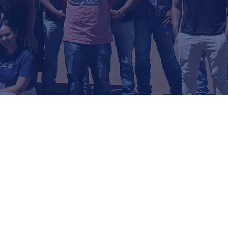
sformamos
ecimento em ações
geram oportunidades,
alecem comunidades e