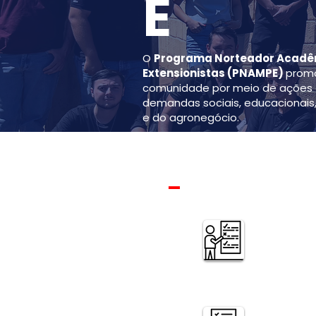
E
O
Programa Norteador Acadêmi
Extensionistas (PNAMPE)
promo
comunidade por meio de ações 
demandas sociais, educacionais, 
e do agronegócio.
_
Atendimentos realiza
Orientações jurídicas,
contábeis e psicossociais