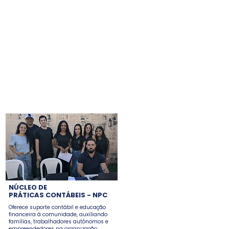
troem um futuro
or para todos.
NÚCLEO DE
PRÁTICAS CONTÁBEIS - NPC
Oferece suporte contábil e educação
financeira à comunidade, auxiliando
famílias, trabalhadores autônomos e
empreendedores na organização