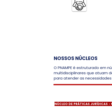
Mediação de conflitos e
orientação cidadã
a
NOSSOS NÚCLEOS
O PNAMPE é estruturado em nú
multidisciplinares que atuam 
para atender as necessidade
Horários de
Atendimento:
NÚCLEO DE PRÁTICAS JURÍDICAS - 
Segunda a Sexta, 12h30 às 17h30
Endereço:
Avenida Norte, nº 1612, Quadra