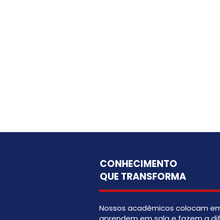
CONHECIMENTO
QUE TRANSFORMA
Nossos acadêmicos colocam em 
aprendem em sala e fazem a dif