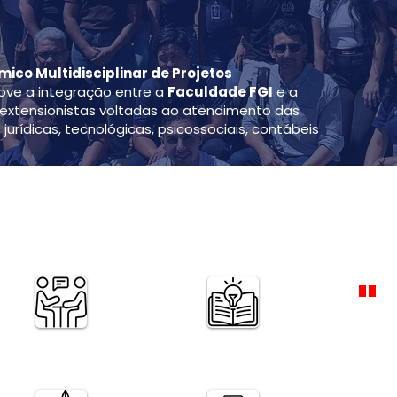
co Multidisciplinar de Projetos
ve a integração entre a
Faculdade FGI
e a
extensionistas voltadas ao atendimento das
jurídicas, tecnológicas, psicossociais, contábeis
dos pelo PNAMPE
"
Tran
conh
Consultorias e
Ações educativas em
capacitações para
escolas e instituições
que 
empreendedores
fort