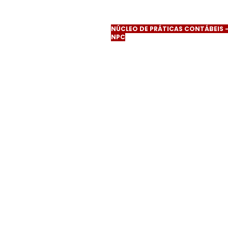
Jataí (GO) - Fórum da Comarca de Jata
Contato:
(62) 9 9302-0670
NÚCLEO DE PRÁTICAS CONTÁBEIS 
NPC
Quinta-feira, 18h30 às 19h30
Endereço:
Av. Rio Claro, esquina com a 
Melo, 1075 - Centro, Jataí (GO).
Contato:
weslley.silveira@prof.faculdad