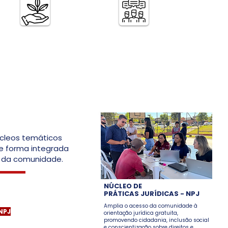
cons
melh
Assistência técnica e
Oficinas, palestras e
ções voltadas ao Agro
campanhas comunitárias
cleos temáticos
de forma integrada
s da comunidade.
NÚCLEO DE
PRÁTICAS JURÍDICAS - NPJ
Amplia o acesso da comunidade à
NPJ
orientação jurídica gratuita,
promovendo cidadania, inclusão social
 33, Bairro Portal do Sol,
e conscientização sobre direitos e