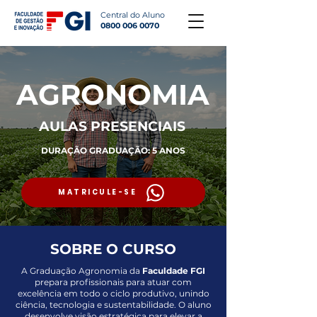
Central do Aluno
0800 006 0070
AGRONOMIA
AULAS PRESENCIAIS
DURAÇÃO GRADUAÇÃO: 5 ANOS
MATRICULE-SE
SOBRE O CURSO
A Graduação Agronomia da
Faculdade FGI
prepara profissionais para atuar com
excelência em todo o ciclo produtivo, unindo
ciência, tecnologia e sustentabilidade. O aluno
desenvolve visão estratégica para elevar a