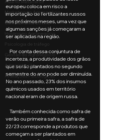
Aula no Metaverso
europeu coloca em risco a 
Marketing no Agronegócio
importação de fertilizantes russos 
nos próximos meses, uma vez que 
Confinamento Bovino
algumas sanções já começaram a 
Holding no Agronegócio
ser aplicadas na região.
Psicologia de tráfego
    Por conta dessa conjuntura de 
Gestão do Agronegócio
incerteza, a produtividade dos grãos 
Administração
que serão plantados no segundo 
semestre do ano pode ser diminuída. 
Avaliações Psicológicas
No ano passado, 23% dos insumos 
químicos usados em território 
nacional eram de origem russa. 
    Também conhecida como safra de 
verão ou primeira safra, a safra de 
22/23 corresponde a produtos que 
começam a ser plantados em 