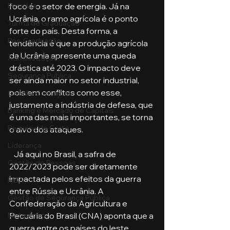
foco é o setor de energia. Já na 
Pecuária
Ucrânia, o ramo agrícola é o ponto 
Turma de Graduação
forte do país. Desta forma, a 
Pós-Graduação
tendência é que a produção agrícola 
da Ucrânia apresente uma queda 
Administração
drástica até 2023. O impacto deve 
Segurança Publica
ser ainda maior no setor industrial, 
pois em conflitos como esse, 
Gestão Comercial
justamente a indústria de defesa, que 
Banking e Mercado de Capitais
é uma das mais importantes, se torna 
Pecuária de Corte
o alvo dos ataques.
Liderança
   Já aqui no Brasil, a safra de 
Gestão de Pessoas
2022/2023 pode ser diretamente 
impactada pelos efeitos da guerra 
MBA
entre Rússia e Ucrânia. A 
Gestão de Segurança Publica
Confederação da Agricultura e 
Pecuária do Brasil (CNA) aponta que a 
Metaverso
guerra entre os países do leste 