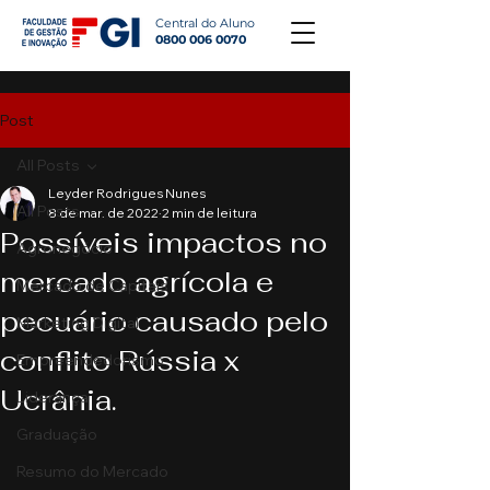
Central do Aluno
0800 006 0070
Post
All Posts
Leyder Rodrigues Nunes
All Posts
8 de mar. de 2022
2 min de leitura
Possíveis impactos no
Agronegócio
mercado agrícola e
Mercado de Capitais
pecuário causado pelo
Marketing Digital
conflito Rússia x
Empreendedorismo
Ucrânia.
Liderança
Graduação
Resumo do Mercado