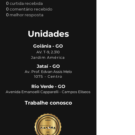
0
curtida recebida
0
comentário recebido
0
melhor resposta
Unidades
Goiânia - GO
AV. T-9, 2.310
Jardim América
Jataí - GO
Av. Prof. Edvan Assis Melo
1075 - Centro
Rio Verde - GO
Avenida Emanoelli Capparelli - Campos Elíseos
Trabalhe conosco