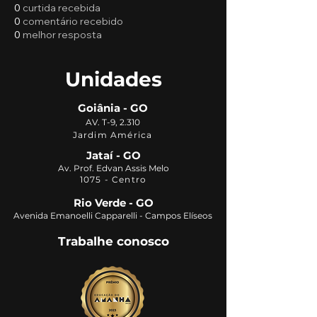
0
curtida recebida
0
comentário recebido
0
melhor resposta
Unidades
Goiânia - GO
AV. T-9, 2.310
Jardim América
Jataí - GO
Av. Prof. Edvan Assis Melo
1075 - Centro
Rio Verde - GO
Avenida Emanoelli Capparelli - Campos Elíseos
Trabalhe conosco