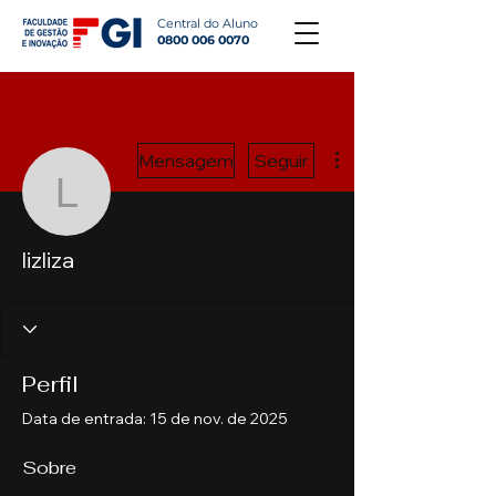
Central do Aluno
0800 006 0070
Mais ações
Mensagem
Seguir
lizliza
lizliza
Perfil
Data de entrada: 15 de nov. de 2025
Sobre