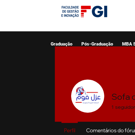
Graduação
Pós-Graduação
MBA 
Sofa 
1
seguido
Perfil
Comentários do fór