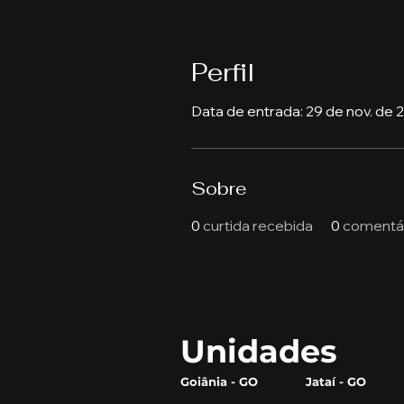
Perfil
Data de entrada: 29 de nov. de 
Sobre
0
curtida recebida
0
comentár
Unidades
Goiânia - GO
Jataí - GO