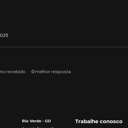
2025
io recebido
0
melhor resposta
Trabalhe conosco
Rio Verde - GO