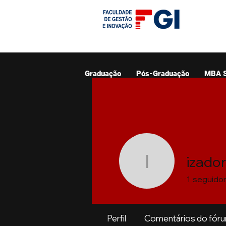
Graduação
Pós-Graduação
MBA 
izado
izadoram
1
seguido
Perfil
Comentários do fór