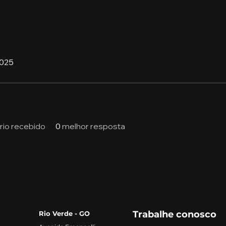
2025
io recebido
0
melhor resposta
Trabalhe conosco
Rio Verde - GO