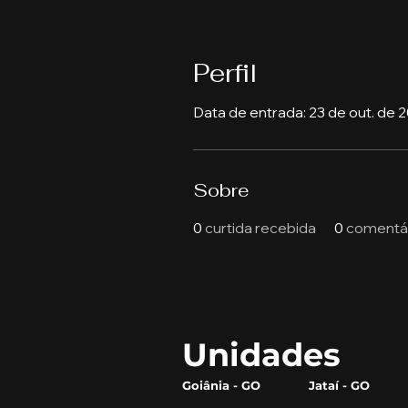
Perfil
Data de entrada: 23 de out. de 
Sobre
0
curtida recebida
0
comentár
Unidades
Goiânia - GO
Jataí - GO