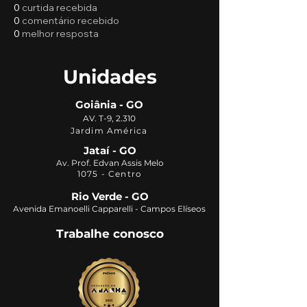
0
curtida recebida
0
comentário recebido
0
melhor resposta
Unidades
Goiânia - GO
AV. T-9, 2.310
Jardim América
Jataí - GO
Av. Prof. Edvan Assis Melo
1075 - Centro
Rio Verde - GO
Avenida Emanoelli Capparelli - Campos Elíseos
Trabalhe conosco