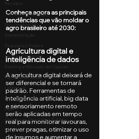
Pecuária
Conheça agora as principais 
Turma de Graduação
tendências que vão moldar o 
Pós-Graduação
agro brasileiro até 2030:
Administração
Segurança Publica
Agricultura digital e 
Gestão Comercial
inteligência de dados
Banking e Mercado de Capitais
A agricultura digital deixará de 
Pecuária de Corte
ser diferencial e se tornará 
Liderança
padrão. Ferramentas de 
inteligência artificial, big data 
Gestão de Pessoas
e sensoriamento remoto 
MBA
serão aplicadas em tempo 
Gestão de Segurança Publica
real para monitorar lavouras, 
prever pragas, otimizar o uso 
Metaverso
de insumos e aumentar a 