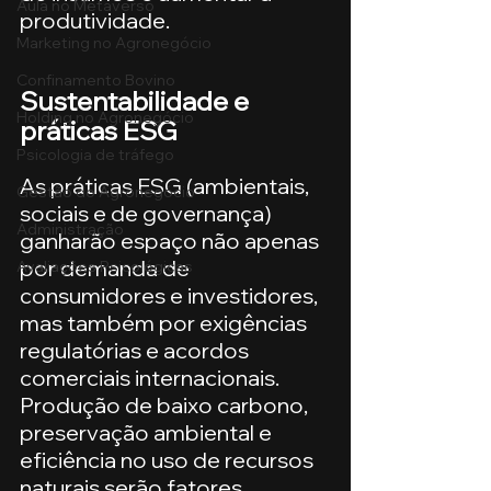
Aula no Metaverso
produtividade.
Marketing no Agronegócio
Confinamento Bovino
Sustentabilidade e 
Holding no Agronegócio
práticas ESG
Psicologia de tráfego
As práticas ESG (ambientais, 
Gestão do Agronegócio
sociais e de governança) 
Administração
ganharão espaço não apenas 
por demanda de 
Avaliações Psicológicas
consumidores e investidores, 
mas também por exigências 
regulatórias e acordos 
comerciais internacionais. 
Produção de baixo carbono, 
preservação ambiental e 
eficiência no uso de recursos 
naturais serão fatores 