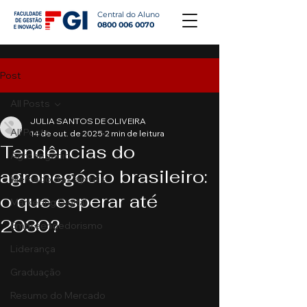
Central do Aluno
0800 006 0070
Post
All Posts
JULIA SANTOS DE OLIVEIRA
All Posts
14 de out. de 2025
2 min de leitura
Tendências do
Agronegócio
agronegócio brasileiro:
Mercado de Capitais
o que esperar até
Marketing Digital
2030?
Empreendedorismo
Liderança
Graduação
Resumo do Mercado