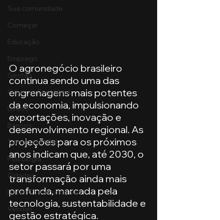
Sua comunidade
Começar
Educação
Emprego
O agronegócio brasileiro 
Gestão
continua sendo uma das 
engrenagens mais potentes 
Ciências Contábeis
da economia, impulsionando 
Direito
exportações, inovação e 
Bancos
desenvolvimento regional. As 
projeções para os próximos 
Turmas de MBA
anos indicam que, até 2030, o 
Psicologia
setor passará por uma 
Cidades
transformação ainda mais 
profunda, marcada pela 
Datas Comemorativas
tecnologia, sustentabilidade e 
Vendas
gestão estratégica.