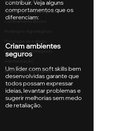
Aula no Metaverso
contribuir. Veja alguns 
comportamentos que os 
Marketing no Agronegócio
diferenciam:
Confinamento Bovino
Holding no Agronegócio
Psicologia de tráfego
Criam ambientes 
Gestão do Agronegócio
seguros
Administração
Um líder com soft skills bem 
Avaliações Psicológicas
desenvolvidas garante que 
todos possam expressar 
ideias, levantar problemas e 
sugerir melhorias sem medo 
de retaliação.