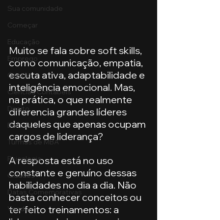
Sua comunidade
Começar
Educação
Muito se fala sobre soft skills, 
Emprego
como comunicação, empatia, 
escuta ativa, adaptabilidade e 
Gestão
inteligência emocional. Mas, 
Ciências Contábeis
na prática, o que realmente 
Direito
diferencia grandes líderes 
daqueles que apenas ocupam 
Bancos
cargos de liderança?
Turmas de MBA
Psicologia
A resposta está no uso 
constante e genuíno dessas 
Cidades
habilidades no dia a dia. Não 
Datas Comemorativas
basta conhecer conceitos ou 
ter feito treinamentos: a 
Vendas