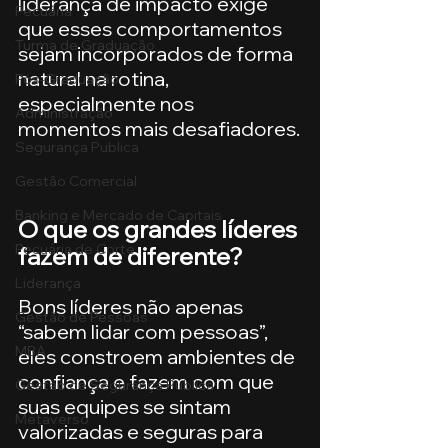
liderança de impacto exige 
Pecuária
que esses comportamentos 
Turma de Graduação
sejam incorporados de forma 
natural na rotina, 
Pós-Graduação
especialmente nos 
Administração
momentos mais desafiadores.
Segurança Publica
Gestão Comercial
Banking e Mercado de Capitais
O que os grandes líderes 
Pecuária de Corte
fazem de diferente?
Liderança
Bons líderes não apenas 
Gestão de Pessoas
“sabem lidar com pessoas”, 
MBA
eles constroem ambientes de 
confiança e fazem com que 
Gestão de Segurança Publica
suas equipes se sintam 
Metaverso
valorizadas e seguras para 