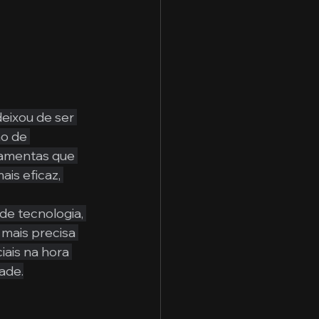
eixou de ser 
o de 
rramentas que 
is eficaz, 
e tecnologia, 
mais precisa 
iais na hora 
ade.