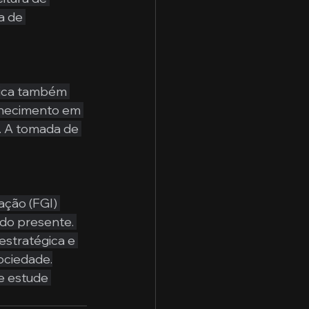
a de 
lica também 
onhecimento em 
. A tomada de 
ção (FGI) 
do presente. 
estratégica e 
ociedade.
e estude 