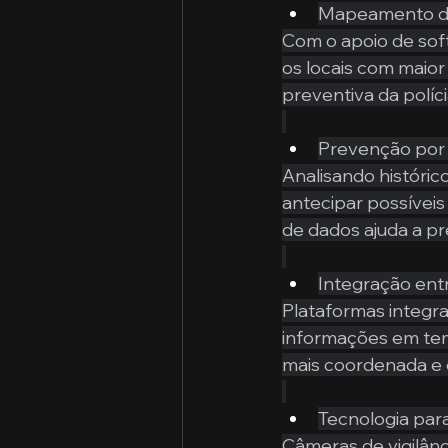
Mapeamento de
Com o apoio de softw
os locais com maior
preventiva da políc
Prevenção por
Analisando históric
antecipar possíveis
de dados ajuda a pr
Integração entr
Plataformas integr
informações em temp
mais coordenada e e
Tecnologia pa
Câmeras de vigilânc