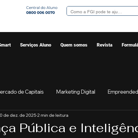
Central do Aluno
0800 006 0070
Smart
Serviços Aluno
Quem somos
Revista
Formulá
ercado de Capitais
Marketing Digital
Empreended
0 de dez. de 2025
2 min de leitura
Mercado
Sua comunidade
Começar
Educaç
a Pública e Inteligên