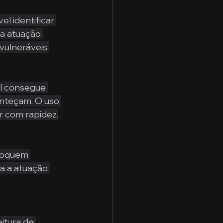
l identificar 
 a atuação 
vulneráveis.
al consegue 
onteçam. O uso 
ir com rapidez.
roquem 
a a atuação 
itura de 