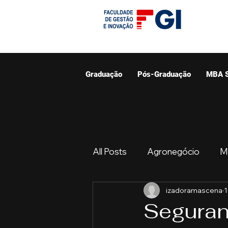
Graduação
Pós-Graduação
MBA 
All Posts
Agronegócio
M
izadoramascena
1
Graduação
Resumo do 
Seguranç