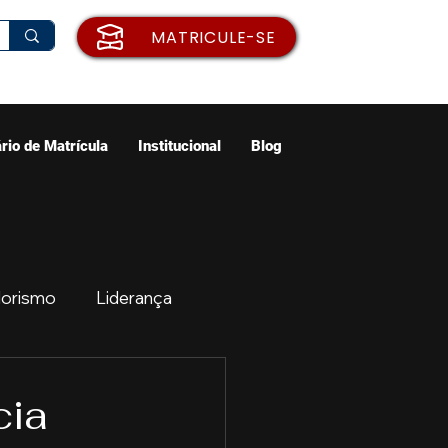
MATRICULE-SE
rio de Matrícula
Institucional
Blog
orismo
Liderança
ão
Emprego
cia