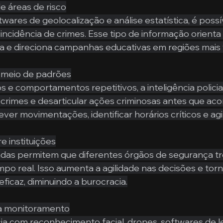
 áreas de risco
ares de geolocalização e análise estatística, é possíve
 incidência de crimes. Esse tipo de informação orienta
ia e direciona campanhas educativas em regiões mais 
 meio de padrões
os e comportamentos repetitivos, a inteligência polici
 crimes e desarticular ações criminosas antes que ac
ever movimentações, identificar horários críticos e ag
e instituições
adas permitem que diferentes órgãos de segurança t
o real. Isso aumenta a agilidade nas decisões e torn
ficaz, diminuindo a burocracia.
ra monitoramento
ia com reconhecimento facial, drones, softwares de le