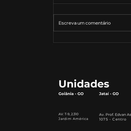
Escreva um comentário
A importância das
ferramentas de
Inteligência Artificial na
vida acadêmica: por que
todo universitário deve
aprender a utilizá-las
Unidades
Goiânia - GO
Jataí - GO
AV. T-9, 2.310
Av. Prof. Edvan As
Jardim América
1075 - Centro