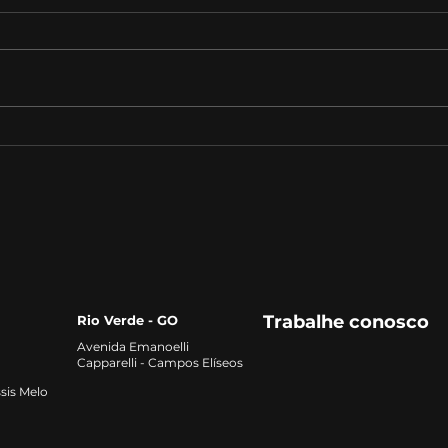
Direito em 2026: áreas da
O fu
profissão que estão em
com
alta e como se preparar
qual
para o mercado
Trabalhe conosco
Rio Verde - GO
Avenida Emanoelli
Capparelli - Campos Elíseos
sis Melo