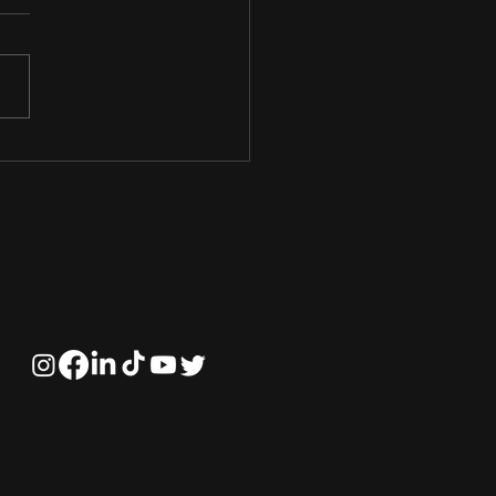
turo do agronegócio
eça com a
ificação profissional