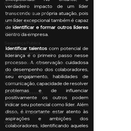
Pecuária
verdadeiro impacto de um líder 
transcende sua própria atuação, pois 
Turma de Graduação
um líder excepcional também é capaz 
Pós-Graduação
de
 identificar e formar outros líderes
Administração
dentro da empresa.
Segurança Publica
Identificar talentos 
com potencial de 
Gestão Comercial
liderança é o primeiro passo nesse 
processo. A observação cuidadosa 
Banking e Mercado de Capitais
do desempenho dos colaboradores, 
Pecuária de Corte
seu engajamento, habilidades de 
Liderança
comunicação, capacidade de resolver 
problemas e de influenciar 
Gestão de Pessoas
positivamente os outros podem 
MBA
indicar seu potencial como líder. Além 
disso, é importante estar atento às 
Gestão de Segurança Publica
aspirações e ambições dos 
Metaverso
colaboradores, identificando aqueles 