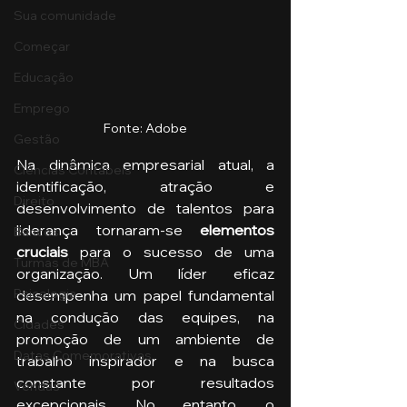
Sua comunidade
Começar
Educação
Emprego
Fonte: Adobe
Gestão
Na dinâmica empresarial atual, a 
Ciências Contábeis
identificação, atração e 
Direito
desenvolvimento de talentos para 
liderança tornaram-se 
elementos 
Bancos
cruciais
 para o sucesso de uma 
Turmas de MBA
organização. Um líder eficaz 
Psicologia
desempenha um papel fundamental 
na condução das equipes, na 
Cidades
promoção de um ambiente de 
Datas Comemorativas
trabalho inspirador e na busca 
constante por resultados 
Vendas
excepcionais. No entanto, o 