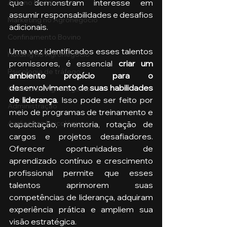
que demonstram interesse em 
Aula no Metaverso
assumir responsabilidades e desafios 
Marketing no Agronegócio
adicionais.
Confinamento Bovino
Uma vez identificados esses talentos 
Holding no Agronegócio
promissores, é essencial 
criar um 
Psicologia de tráfego
ambiente propício para o 
desenvolvimento de suas habilidades 
Gestão do Agronegócio
de liderança
. Isso pode ser feito por 
Administração
meio de programas de treinamento e 
Avaliações Psicológicas
capacitação, mentoria, rotação de 
cargos e projetos desafiadores. 
Oferecer oportunidades de 
aprendizado contínuo e crescimento 
profissional permite que esses 
talentos aprimorem suas 
competências de liderança, adquiram 
experiência prática e ampliem sua 
visão estratégica.