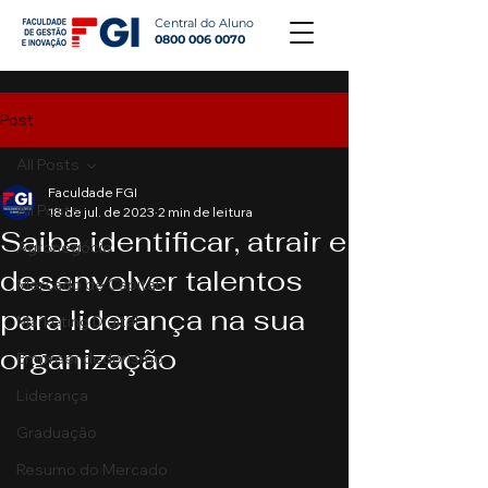
Central do Aluno
0800 006 0070
Post
All Posts
Faculdade FGI
All Posts
18 de jul. de 2023
2 min de leitura
Saiba identificar, atrair e
Agronegócio
desenvolver talentos
Mercado de Capitais
para liderança na sua
Marketing Digital
organização
Empreendedorismo
Liderança
Graduação
Resumo do Mercado