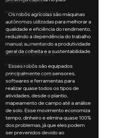
Aula no Metaverso
Marketing no Agronegócio
   Os robôs agrícolas são máquinas 
autônomas utilizadas para melhorar a 
Confinamento Bovino
qualidade e eficiência do rendimento, 
Holding no Agronegócio
reduzindo a dependência do trabalho 
Psicologia de tráfego
manual, aumentando a produtividade 
geral da colheita e a sustentabilidade. 
Gestão do Agronegócio
Administração
   Esses robôs são equipados 
principalmente com sensores, 
Avaliações Psicológicas
softwares e ferramentas para 
realizar quase todos os tipos de 
atividades, desde o plantio, 
mapeamento de campo até a análise 
de solo. Esse movimento economiza 
tempo, dinheiro e elimina quase 100% 
dos problemas, já que eles podem 
ser prevenidos devido ao 