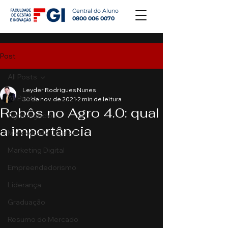
Central do Aluno
0800 006 0070
Post
All Posts
Leyder Rodrigues Nunes
All Posts
30 de nov. de 2021
2 min de leitura
Robôs no Agro 4.0: qual
Agronegócio
a importância
Mercado de Capitais
Marketing Digital
Empreendedorismo
Liderança
Graduação
Resumo do Mercado