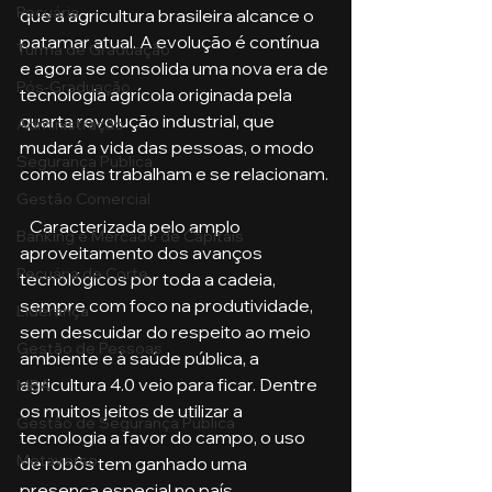
Pecuária
que a agricultura brasileira alcance o 
patamar atual. A evolução é contínua 
Turma de Graduação
e agora se consolida uma nova era de 
Pós-Graduação
tecnologia agrícola originada pela 
quarta revolução industrial, que 
Administração
mudará a vida das pessoas, o modo 
Segurança Publica
como elas trabalham e se relacionam.
Gestão Comercial
   Caracterizada pelo amplo 
Banking e Mercado de Capitais
aproveitamento dos avanços 
Pecuária de Corte
tecnológicos por toda a cadeia, 
sempre com foco na produtividade, 
Liderança
sem descuidar do respeito ao meio 
Gestão de Pessoas
ambiente e à saúde pública, a 
agricultura 4.0 veio para ficar. Dentre 
MBA
os muitos jeitos de utilizar a 
Gestão de Segurança Publica
tecnologia a favor do campo, o uso 
Metaverso
de robôs tem ganhado uma 
presença especial no país.