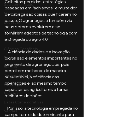
Colheitas perdidas, estratégias 
Sua comunidade
baseadas em “achismos” e muita dor 
Começar
de cabeça são coisas que ficaram no 
passo. O agronegócio também viu 
Educação
seus setores evoluírem e se 
Emprego
tornarem adeptos da tecnologia com 
a chegada do agro 4.0. 
Gestão
Ciências Contábeis
    A ciência de dados e a inovação 
Direito
digital são elementos importantes no 
segmento de agronegócios, pois 
Bancos
permitem melhorar, de maneira 
Turmas de MBA
sustentável, a eficiência das 
operações e, ao mesmo tempo, 
Psicologia
capacitar os agricultores a tomar 
Cidades
melhores decisões. 
Datas Comemorativas
   Por isso, a tecnologia empregada no 
Vendas
campo tem sido determinante para 