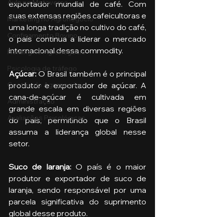
Aula no Metaverso
exportador mundial de café. Com 
suas extensas regiões cafeicultoras e 
Marketing no Agronegócio
uma longa tradição no cultivo do café, 
Confinamento Bovino
o país continua a liderar o mercado 
internacional dessa commodity.
Holding no Agronegócio
Psicologia de tráfego
Açúcar: 
O Brasil também é o principal 
Gestão do Agronegócio
produtor e exportador de açúcar. A 
cana-de-açúcar é cultivada em 
Administração
grande escala em diversas regiões 
Avaliações Psicológicas
do país, permitindo que o Brasil 
assuma a liderança global nesse 
setor.
Suco de laranja:
 O país é o maior 
produtor e exportador de suco de 
laranja, sendo responsável por uma 
parcela significativa do suprimento 
global desse produto.