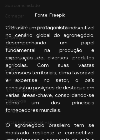
Sua comunidade
Fonte: Freepik
Começar
Educação
O Brasil é um 
protagonista
 indiscutível 
no cenário global do agronegócio, 
Emprego
desempenhando um papel 
Gestão
fundamental na produção e 
exportação de diversos produtos 
Ciências Contábeis
agrícolas. Com suas vastas 
Direito
extensões territoriais, clima favorável 
Bancos
e expertise no setor, o país 
conquistou posições de destaque em 
Turmas de MBA
várias áreas-chave, consolidando-se 
Psicologia
como um dos principais 
fornecedores mundiais. 
Cidades
Datas Comemorativas
O agronegócio brasileiro tem se 
mostrado resiliente e competitivo, 
Vendas