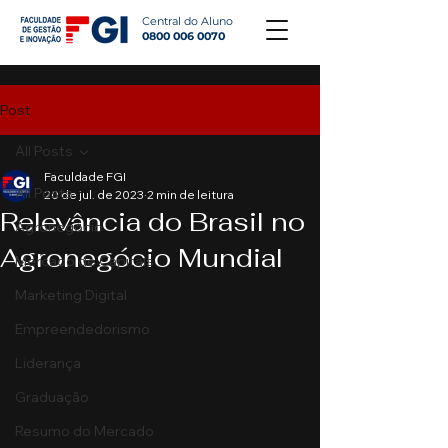
Central do Aluno
0800 006 0070
Post
All Posts
Faculdade FGI
All Posts
20 de jul. de 2023
2 min de leitura
Relevância do Brasil no
Agronegócio
Agronegócio Mundial
Mercado de Capitais
Marketing Digital
Empreendedorismo
Liderança
Graduação
Resumo do Mercado