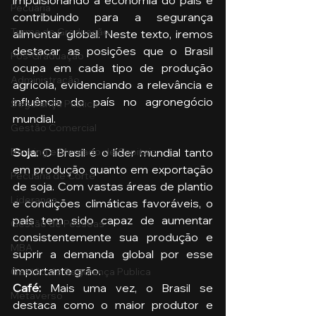
impulsionando a economia do país e 
Pecuária
contribuindo para a segurança 
Turma de Graduação
alimentar global. Neste texto, iremos 
destacar as posições que o Brasil 
Pós-Graduação
ocupa em cada tipo de produção 
Administração
agrícola, evidenciando a relevância e 
influência do país no agronegócio 
Segurança Publica
mundial.
Gestão Comercial
Banking e Mercado de Capitais
Soja:
 O Brasil é o líder mundial tanto 
em produção quanto em exportação 
Pecuária de Corte
de soja. Com vastas áreas de plantio 
Liderança
e condições climáticas favoráveis, o 
país tem sido capaz de aumentar 
Gestão de Pessoas
consistentemente sua produção e 
MBA
suprir a demanda global por esse 
importante grão.
Gestão de Segurança Publica
Café: 
Mais uma vez, o Brasil se 
Metaverso
destaca como o maior produtor e 