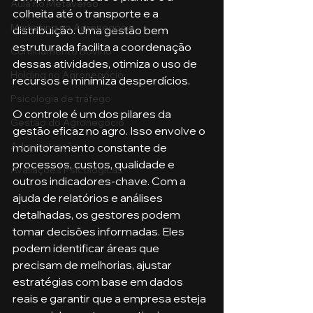
Aula no Metaverso
colheita até o transporte e a 
Marketing no Agronegócio
distribuição. Uma gestão bem 
estruturada facilita a coordenação 
Confinamento Bovino
dessas atividades, otimiza o uso de 
Holding no Agronegócio
recursos e minimiza desperdícios.
Psicologia de tráfego
O controle é um dos pilares da 
Gestão do Agronegócio
gestão eficaz no agro. Isso envolve o 
Administração
monitoramento constante de 
processos, custos, qualidade e 
Avaliações Psicológicas
outros indicadores-chave. Com a 
ajuda de relatórios e análises 
detalhadas, os gestores podem 
tomar decisões informadas. Eles 
podem identificar áreas que 
precisam de melhorias, ajustar 
estratégias com base em dados 
reais e garantir que a empresa esteja 