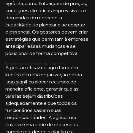
agrícola, como flutuações de preços, 
Pecuária
condições climáticas imprevisíveis e 
Turma de Graduação
demandas do mercado, a 
Pós-Graduação
capacidade de planejar e se adaptar 
é essencial. Os gestores devem criar 
Administração
estratégias que permitam à empresa 
Segurança Publica
antecipar essas mudanças e se 
posicionar de forma competitiva.
Gestão Comercial
Banking e Mercado de Capitais
A gestão eficaz no agro também 
Pecuária de Corte
implica em uma organização sólida. 
Isso significa alocar recursos de 
Liderança
maneira eficiente, garantir que as 
Gestão de Pessoas
tarefas sejam distribuídas 
adequadamente e que todos os 
MBA
funcionários saibam suas 
Gestão de Segurança Publica
responsabilidades. A agricultura 
envolve uma série de processos 
Metaverso
complexos, desde o plantio e a 