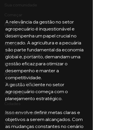
Sua comunidade
Começar
A relevância da gestão no setor 
Educação
agropecuário é inquestionável e 
Emprego
desempenha um papel crucial no 
mercado. A agricultura e a pecuária 
Gestão
são parte fundamental da economia 
Ciências Contábeis
global e, portanto, demandam uma 
gestão eficaz para otimizar o 
Direito
desempenho e manter a 
Bancos
competitividade.
Turmas de MBA
A gestão eficiente no setor 
agropecuário começa com o 
Psicologia
planejamento estratégico.
Cidades
Isso envolve definir metas claras e 
Datas Comemorativas
objetivos a serem alcançados. Com 
Vendas
as mudanças constantes no cenário 