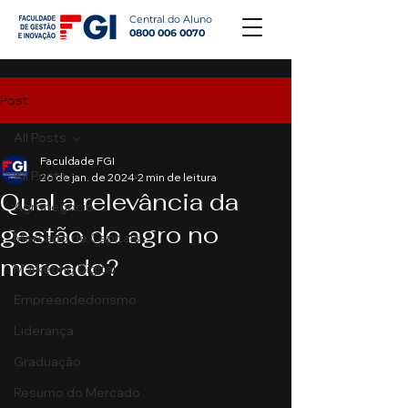
Central do Aluno
0800 006 0070
Post
All Posts
Faculdade FGI
All Posts
26 de jan. de 2024
2 min de leitura
Qual a relevância da
Agronegócio
gestão do agro no
Mercado de Capitais
mercado?
Marketing Digital
Empreendedorismo
Liderança
Graduação
Resumo do Mercado