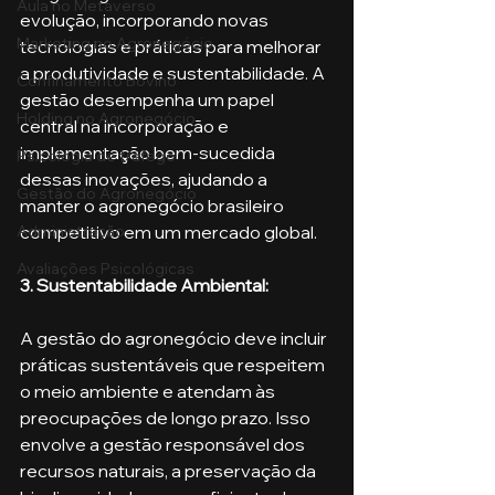
Aula no Metaverso
evolução, incorporando novas 
Marketing no Agronegócio
tecnologias e práticas para melhorar 
a produtividade e sustentabilidade. A 
Confinamento Bovino
gestão desempenha um papel 
Holding no Agronegócio
central na incorporação e 
implementação bem-sucedida 
Psicologia de tráfego
dessas inovações, ajudando a 
Gestão do Agronegócio
manter o agronegócio brasileiro 
competitivo em um mercado global.
Administração
Avaliações Psicológicas
3. Sustentabilidade Ambiental: 
A gestão do agronegócio deve incluir 
práticas sustentáveis que respeitem 
o meio ambiente e atendam às 
preocupações de longo prazo. Isso 
envolve a gestão responsável dos 
recursos naturais, a preservação da 