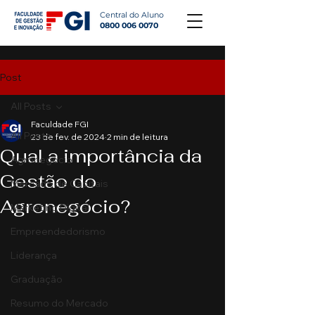
Central do Aluno
0800 006 0070
Post
All Posts
Faculdade FGI
All Posts
23 de fev. de 2024
2 min de leitura
Qual a importância da
Agronegócio
Gestão do
Mercado de Capitais
Agronegócio?
Marketing Digital
Empreendedorismo
Liderança
Graduação
Resumo do Mercado