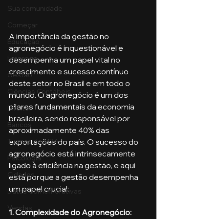
Sua comunidade
Começar
A importância da gestão no 
Educação
agronegócio é inquestionável e 
Emprego
desempenha um papel vital no 
crescimento e sucesso contínuo 
Gestão
deste setor no Brasil e em todo o 
Ciências Contábeis
mundo. O agronegócio é um dos 
pilares fundamentais da economia 
Direito
brasileira, sendo responsável por 
Bancos
aproximadamente 40% das 
exportações do país. O sucesso do 
Turmas de MBA
agronegócio está intrinsecamente 
Psicologia
ligado à eficiência na gestão, e aqui 
Cidades
está porque a gestão desempenha 
um papel crucial:
Datas Comemorativas
Vendas
1. Complexidade do Agronegócio: 