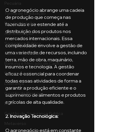
Pecuária
O agronegócio abrange uma cadeia 
Turma de Graduação
de produção que começa nas 
Pós-Graduação
fazendas e se estende até a 
distribuição dos produtos nos 
Administração
mercados internacionais. Essa 
Segurança Publica
complexidade envolve a gestão de 
uma variedade de recursos, incluindo 
Gestão Comercial
terra, mão de obra, maquinário, 
Banking e Mercado de Capitais
insumos e tecnologia. A gestão 
eficaz é essencial para coordenar 
Pecuária de Corte
todas essas atividades de forma a 
Liderança
garantir a produção eficiente e o 
Gestão de Pessoas
suprimento de alimentos e produtos 
agrícolas de alta qualidade.
MBA
Gestão de Segurança Publica
2. Inovação Tecnológica: 
Metaverso
O agronegócio está em constante 