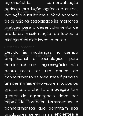
agroindústria, comercialização 
Pecuária
agrícola, produção agrícola e animal, 
Turma de Graduação
inovação e muito mais. Você aprende 
Pós-Graduação
os princípios associados às melhores 
práticas para o desenvolvimento de 
Administração
produtos, maximização de lucros e 
Segurança Publica
planejamento de investimentos. 
Gestão Comercial
Devido às mudanças no campo 
Banking e Mercado de Capitais
empresarial e tecnológico, para 
administrar um 
agronegócio
 não 
Pecuária de Corte
basta mais ter um pouco de 
Liderança
conhecimento na área, mas é preciso 
Gestão de Pessoas
um perfil mais envolvido em todos os 
processos e aberto à
 inovação
. Um 
MBA
gestor de agronegócio deve ser 
Gestão de Segurança Publica
capaz de fornecer ferramentas e 
conhecimentos que permitam aos 
Metaverso
produtores serem mais 
eficientes e 