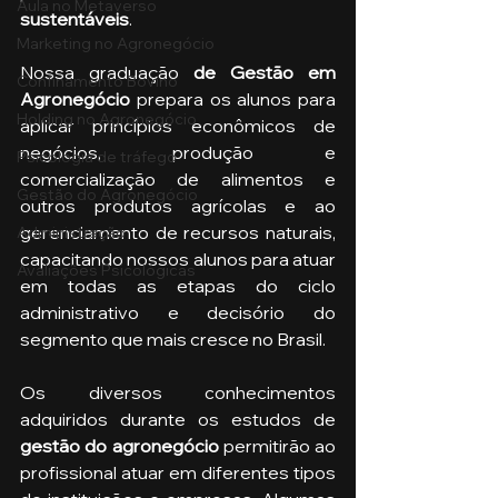
Aula no Metaverso
sustentáveis
.
Marketing no Agronegócio
Nossa graduação
 de Gestão em 
Confinamento Bovino
Agronegócio 
prepara os alunos para 
Holding no Agronegócio
aplicar princípios econômicos de 
negócios, produção e 
Psicologia de tráfego
comercialização de alimentos e 
Gestão do Agronegócio
outros produtos agrícolas e ao 
gerenciamento de recursos naturais, 
Administração
capacitando nossos alunos para atuar 
Avaliações Psicológicas
em todas as etapas do ciclo 
administrativo e decisório do 
segmento que mais cresce no Brasil.
Os diversos conhecimentos 
adquiridos durante os estudos de 
gestão do agronegócio 
permitirão ao 
profissional atuar em diferentes tipos 