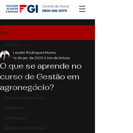
Central do Aluno
0800 006 0070
Post
All Posts
Leyder Rodrigues Nunes
All Posts
16 de jan. de 2023
2 min de leitura
O que se aprende no
Agronegócio
curso de Gestão em
Mercado de Capitais
agronegócio?
Marketing Digital
Empreendedorismo
Liderança
Graduação
Resumo do Mercado