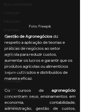
Sua comunidade
Começar
Educação
Foto: Freepik
Emprego
Gestão de Agronegócios
 diz 
Gestão
respeito a aplicação de teorias e 
Ciências Contábeis
práticas de negócios ao setor 
agrícola para reduzir custos, 
Direito
aumentar os lucros e garantir que os 
Bancos
produtos agrícolas ou alimentícios 
sejam cultivados e distribuídos de 
Turmas de MBA
maneira eficaz.
Psicologia
Cidades
Os cursos de 
agronegócio
concentram seus ensinamentos em 
Datas Comemorativas
economia, contabilidade, 
Vendas
administração, gestão de custos, 