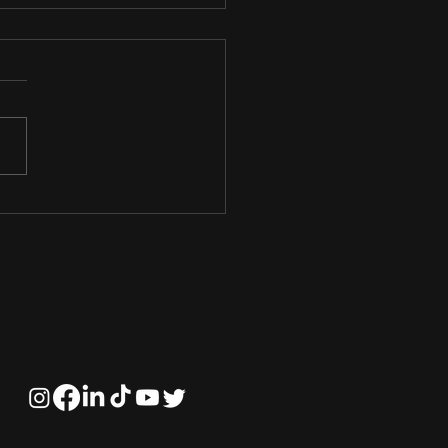
portância da
cação Financeira