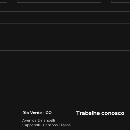
Estratégias de vendas:
A Im
como fechar mais
Edu
negócios e aumentar os
lucros
Trabalhe conosco
Rio Verde - GO
Avenida Emanoelli
Capparelli - Campos Elíseos