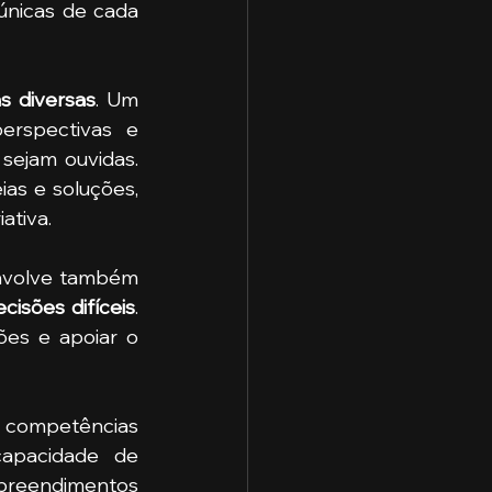
únicas de cada 
s diversas
. Um 
rspectivas e 
sejam ouvidas. 
as e soluções, 
ativa.
envolve também 
isões difíceis
. 
es e apoiar o 
e competências 
apacidade de 
mpreendimentos 