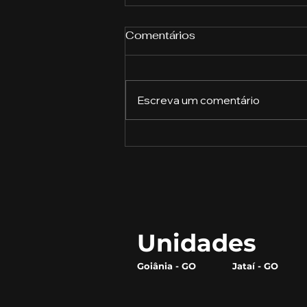
Comentários
Escreva um comentário
Como construir uma
marca forte e se destacar
da concorrência
Unidades
Goiânia - GO
Jataí - GO