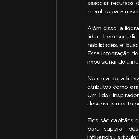
associar recursos d
membro para maximiz
Além disso, a lide
líder bem-sucedid
habilidades, e bus
Essa integração de
impulsionando a ino
No entanto, a lide
atributos como
 em
Um líder inspirado
desenvolvimento pe
Eles são capitães 
para superar desa
influenciar, articu