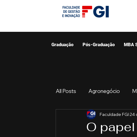
Graduação
Pós-Graduação
MBA 
All Posts
Agronegócio
M
Faculdade FGI
24 
Graduação
Resumo do 
O papel 