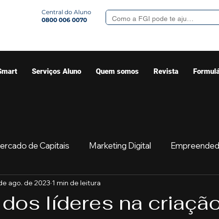
Central do Aluno
0800 006 0070
Smart
Serviços Aluno
Quem somos
Revista
Formulá
ercado de Capitais
Marketing Digital
Empreended
de ago. de 2023
1 min de leitura
Mercado
Sua comunidade
Começar
Educaç
dos líderes na criaçã