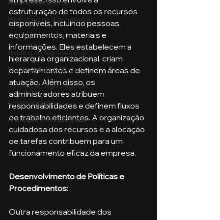
Aula no Metaverso
estruturação de todos os recursos 
Marketing no Agronegócio
disponíveis, incluindo pessoas, 
equipamentos, materiais e 
Confinamento Bovino
informações. Eles estabelecem a 
Holding no Agronegócio
hierarquia organizacional, criam 
Psicologia de tráfego
departamentos e definem áreas de 
atuação. Além disso, os 
Gestão do Agronegócio
administradores atribuem 
Administração
responsabilidades e definem fluxos 
de trabalho eficientes. A organização 
Avaliações Psicológicas
cuidadosa dos recursos e a alocação 
de tarefas contribuem para um 
funcionamento eficaz da empresa.
Desenvolvimento de Políticas e 
Procedimentos: 
Outra responsabilidade dos 