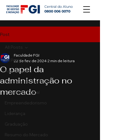
Central do Aluno
0800 006 0070
Post
All Posts
Faculdade FGI
All Posts
22 de fev. de 2024
2 min de leitura
O papel da
Agronegócio
administração no
Mercado de Capitais
mercado
Marketing Digital
Empreendedorismo
Liderança
Graduação
Resumo do Mercado