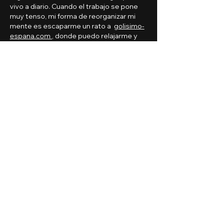
vivo a diario. Cuando el trabajo se pone 
muy tenso, mi forma de reorganizar mi 
mente es escaparme un rato a  
golisimo-
espana.com
, donde puedo relajarme y 
jugar un rato para desconectar. Es 
curioso lo mucho que se parece a 
planificar un proyecto, tienes que ver el 
panorama completo antes de move…
Mostrar mais
Curtir
Responder
Kevin Leon
22 de fev.
Eu sempre fico de olho em como os 
detalhes vão se acumulando e mudando 
a experiência com o tempo, porque nada 
vira rotina boa do dia pra noite. No início, 
quando tava comparando apps e sites 
de apostas, acabei conhecendo o 