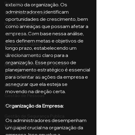
Pecuária
externo da organização. Os 
administradores identificam 
Turma de Graduação
oportunidades de crescimento, bem 
Pós-Graduação
como ameaças que possam afetar a 
empresa. Com base nessa análise, 
Administração
eles definem metas e objetivos de 
Segurança Publica
longo prazo, estabelecendo um 
Gestão Comercial
direcionamento claro para a 
organização. Esse processo de 
Banking e Mercado de Capitais
planejamento estratégico é essencial 
Pecuária de Corte
para orientar as ações da empresa e 
assegurar que ela esteja se 
Liderança
movendo na direção certa.
Gestão de Pessoas
Organização da Empresa:
MBA
Gestão de Segurança Publica
Os administradores desempenham 
Metaverso
um papel crucial na organização da 
empresa. Isso envolve a 