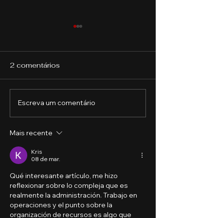
2 comentários
Escreva um comentário
Direito em 2026: áreas
O futuro do
da profissão que estão
agronegócio 
em alta e como se
com a qualifi
Mais recente
preparar para o
profissional
mercado
Kris
08 de mar.
Qué interesante artículo, me hizo 
reflexionar sobre lo compleja que es 
realmente la administración. Trabajo en 
operaciones y el punto sobre la 
organización de recursos es algo que 