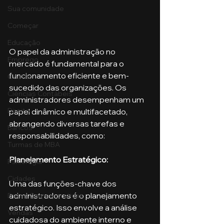
Sua comunidade
Começar
Educação
O papel da administração no 
Emprego
mercado é fundamental para o 
funcionamento eficiente e bem-
Gestão
sucedido das organizações. Os 
Ciências Contábeis
administradores desempenham um 
Direito
papel dinâmico e multifacetado, 
abrangendo diversas tarefas e 
Bancos
responsabilidades, como:
Turmas de MBA
Planejamento Estratégico:
Psicologia
Cidades
Uma das funções-chave dos 
administradores é o planejamento 
Datas Comemorativas
estratégico. Isso envolve a análise 
Vendas
cuidadosa do ambiente interno e 