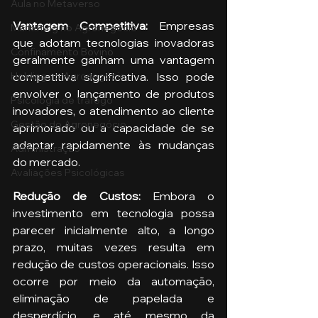
Aula no Metaverso
Vantagem Competitiva:
 Empresas 
Marketing no Agronegócio
que adotam tecnologias inovadoras 
Confinamento Bovino
geralmente ganham uma vantagem 
Holding no Agronegócio
competitiva significativa. Isso pode 
envolver o lançamento de produtos 
Psicologia de tráfego
inovadores, o atendimento ao cliente 
Gestão do Agronegócio
aprimorado ou a capacidade de se 
adaptar rapidamente às mudanças 
Administração
do mercado.
Avaliações Psicológicas
Redução de Custos: 
Embora o 
investimento em tecnologia possa 
parecer inicialmente alto, a longo 
prazo, muitas vezes resulta em 
redução de custos operacionais. Isso 
ocorre por meio da automação, 
eliminação de papelada e 
desperdício, e até mesmo da 