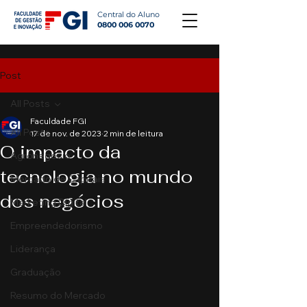
Central do Aluno
0800 006 0070
Post
All Posts
Faculdade FGI
All Posts
17 de nov. de 2023
2 min de leitura
O impacto da
Agronegócio
tecnologia no mundo
Mercado de Capitais
dos negócios
Marketing Digital
Empreendedorismo
Liderança
Graduação
Resumo do Mercado