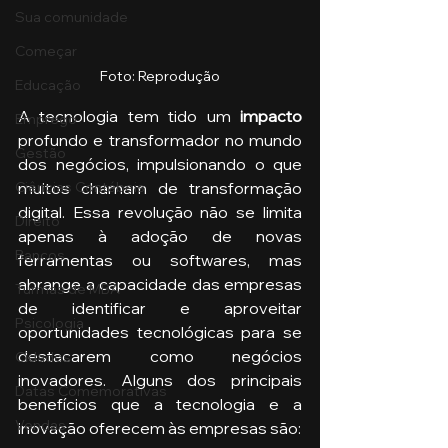
Sua comunidade
Começar
Foto: Reprodução
Educação
A tecnologia tem tido um
 impacto
Emprego
profundo e transformador no mundo 
Gestão
dos negócios, impulsionando o que 
Ciências Contábeis
muitos chamam de transformação 
digital. Essa revolução não se limita 
Direito
apenas à adoção de novas 
Bancos
ferramentas ou softwares, mas 
abrange a capacidade das empresas 
Turmas de MBA
de identificar e aproveitar 
Psicologia
oportunidades tecnológicas para se 
destacarem como negócios 
Cidades
inovadores. Alguns dos principais 
Datas Comemorativas
benefícios que a tecnologia e a 
Vendas
inovação oferecem às empresas são: 