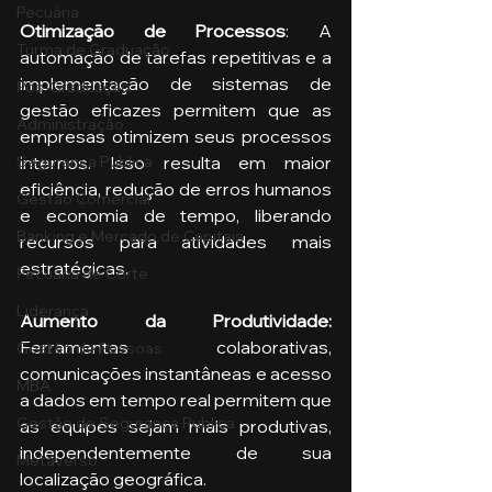
Pecuária
Otimização de Processos
: A 
Turma de Graduação
automação de tarefas repetitivas e a 
implementação de sistemas de 
Pós-Graduação
gestão eficazes permitem que as 
Administração
empresas otimizem seus processos 
Segurança Publica
internos. Isso resulta em maior 
eficiência, redução de erros humanos 
Gestão Comercial
e economia de tempo, liberando 
Banking e Mercado de Capitais
recursos para atividades mais 
estratégicas.
Pecuária de Corte
Liderança
Aumento da Produtividade:
Ferramentas colaborativas, 
Gestão de Pessoas
comunicações instantâneas e acesso 
MBA
a dados em tempo real permitem que 
Gestão de Segurança Publica
as equipes sejam mais produtivas, 
independentemente de sua 
Metaverso
localização geográfica.