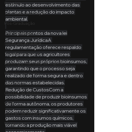
Pecuária
estímulo ao desenvolvimento das 
plantas e a redução do impacto 
Turma de Graduação
ambiental.
Pós-Graduação
Principais pontos da nova lei
Administração
Segurança JurídicaA 
Segurança Publica
regulamentação oferece respaldo 
Gestão Comercial
legal para que os agricultores 
produzam seus próprios bioinsumos, 
Banking e Mercado de Capitais
garantindo que o processo seja 
Pecuária de Corte
realizado de forma segura e dentro 
das normas estabelecidas.
Liderança
Redução de CustosCom a 
Gestão de Pessoas
possibilidade de produzir bioinsumos 
de forma autônoma, os produtores 
MBA
podem reduzir significativamente os 
Gestão de Segurança Publica
gastos com insumos químicos, 
Metaverso
tornando a produção mais viável 
economicamente.