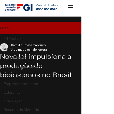
Central do Aluno
0800 006 0070
Post
All Posts
Kamylla Lovica Marques
All Posts
7 de mai.
2 min de leitura
Nova lei impulsiona a
Agronegócio
produção de
Mercado de Capitais
bioinsumos no Brasil
Marketing Digital
Empreendedorismo
Liderança
Graduação
Resumo do Mercado