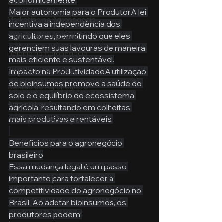
Aula no Metaverso
Maior autonomia para o ProdutorA lei 
Marketing no Agronegócio
incentiva a independência dos 
agricultores, permitindo que eles 
Confinamento Bovino
gerenciem suas lavouras de maneira 
Holding no Agronegócio
mais eficiente e sustentável.
Psicologia de tráfego
Impacto na ProdutividadeA utilização 
de bioinsumos promove a saúde do 
Gestão do Agronegócio
solo e o equilíbrio do ecossistema 
Administração
agrícola, resultando em colheitas 
mais produtivas e rentáveis.
Avaliações Psicológicas
Benefícios para o agronegócio 
brasileiro
Essa mudança legal é um passo 
importante para fortalecer a 
competitividade do agronegócio no 
Brasil. Ao adotar bioinsumos, os 
produtores podem: