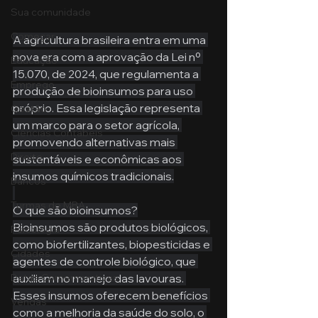
Sua comunidade
Começar
A agricultura brasileira entra em uma 
nova era com a aprovação da Lei nº 
Educação
15.070, de 2024, que regulamenta a 
Emprego
produção de bioinsumos para uso 
próprio. Essa legislação representa 
Gestão
um marco para o setor agrícola, 
Ciências Contábeis
promovendo alternativas mais 
Direito
sustentáveis e econômicas aos 
insumos químicos tradicionais.
Bancos
Turmas de MBA
O que são bioinsumos?
Bioinsumos são produtos biológicos, 
Psicologia
como biofertilizantes, biopesticidas e 
Cidades
agentes de controle biológico, que 
auxiliam no manejo das lavouras. 
Datas Comemorativas
Esses insumos oferecem benefícios 
Vendas
como a melhoria da saúde do solo, o 